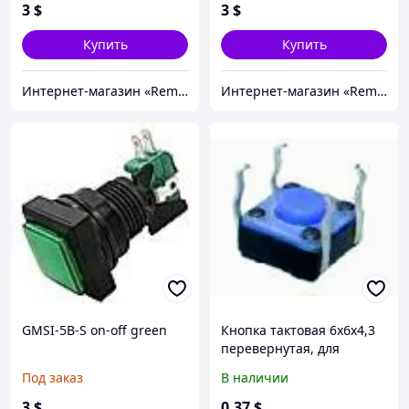
3
$
3
$
Купить
Купить
Интернет-магазин «Rem-elektronik»
Интернет-магазин «Rem-elektronik»
GMSI-5B-S on-off green
Кнопка тактовая 6х6х4,3
перевернутая, для
газовых котлов
Под заказ
В наличии
3
$
0
.37
$