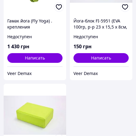
Гамак йога (Fly Yoga) .
Йога-блок FI-5951 (EVA
крепления
100гр, р-р 23 x 15,5 x 8см,
-2шт.,нейлон,L-5М,b-2.8м
цвета в ассортименте)
Недоступен
Недоступен
САЛАТОВЫЙ.
Одесса
1 430
грн
150
грн
Написать
Написать
Veer Demax
Veer Demax