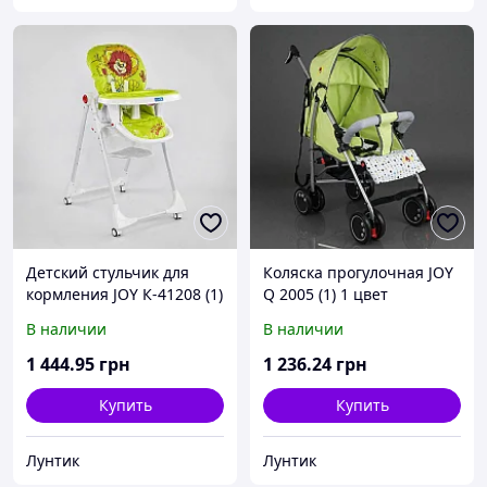
Детский стульчик для
Коляска прогулочная JOY
кормления JOY К-41208 (1)
Q 2005 (1) 1 цвет
"Львенок" цвет
САЛАТОВЫЙ, широкий
В наличии
В наличии
салатовый, в коробке
козырек, футкавер, d
колес - 15см, в коробке
1 444
.95
грн
1 236
.24
грн
Купить
Купить
Лунтик
Лунтик