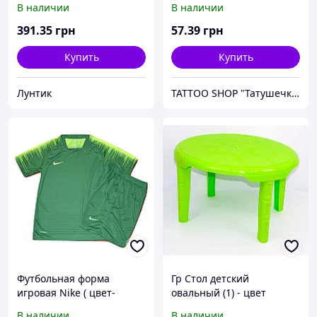
В наличии
В наличии
для детей с
двухмесячного возраста
391
.35
грн
57
.39
грн
Купить
Купить
Лунтик
TATTOO SHOP "Татушечка" Молдова
Футбольная форма
Гр Стол детский
игровая Nike ( цвет-
овальный (1) - цвет
зеленый-салатовый) M
салатовый "K-PLAST"
В наличии
В наличии