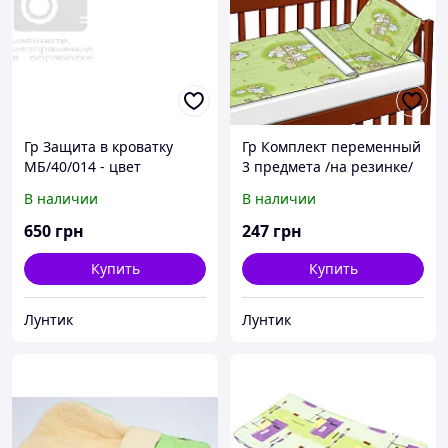
Гр Защита в кроватку
Гр Комплект переменный
МБ/40/014 - цвет
3 предмета /на резинке/
салатовый ТМ Алекс
"Мишки на лестнице"
В наличии
В наличии
16603 - цвет салатовый
ТМ Беби-Текс
650
грн
247
грн
Купить
Купить
Лунтик
Лунтик