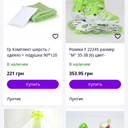
Гр Комплект шерсть /
Ролики F 22245 размер
одеяло + подушка 90*120
"М" 35-38 (6) цвет-
см./ - цвет салатовый (1)
САЛАТОВЫЙ,
В наличии
В наличии
ТМ Алекс
переставные колёса PVC
d=7см, переднее колесо
221
грн
353
.95
грн
светится
Купить
Купить
Лунтик
Лунтик