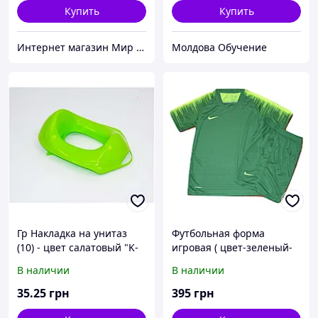
Купить
Купить
Интернет магазин Мир стендов. Товары из Украины
Молдова Обучение
Гр Накладка на унитаз
Футбольная форма
(10) - цвет салатовый "K-
игровая ( цвет-зеленый-
PLAST"
салатовый) 2 XL (на рост
В наличии
В наличии
180-185 см)
35
.25
грн
395
грн