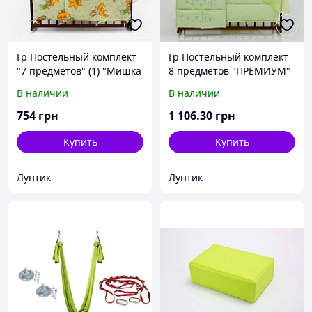
Гр Постельный комплект
Гр Постельный комплект
"7 предметов" (1) "Мишка
8 предметов "ПРЕМИУМ"
с месяцем" 7199 - цвет
(1) "Мишки" 23939 - цвет
В наличии
В наличии
салатовый ТМ Беби-Текс
салатовый ТМ Беби-Текс
754
грн
1 106
.30
грн
Купить
Купить
Лунтик
Лунтик