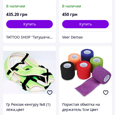
Цвет Салатовый
салатовый)
В наличии
В наличии
435
.20
грн
450
грн
Купить
Купить
TATTOO SHOP "Татушечка" Молдова
Veer Demax
Гр Рюкзак-кенгуру №8 (1)
Пористая обмотка на
лёжа,цвет
держатель 5см Цвет
салатовый.Предназначен
Салатовый