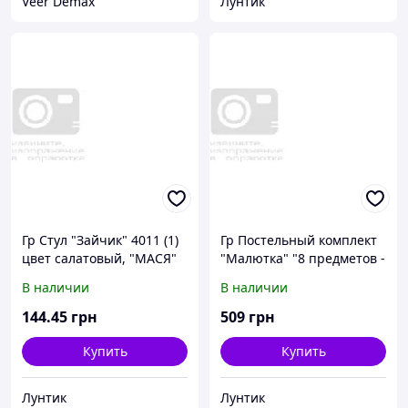
Veer Demax
Лунтик
Гр Стул "Зайчик" 4011 (1)
Гр Постельный комплект
цвет салатовый, "МАСЯ"
"Малютка" "8 предметов -
ткань поликоттон" -
В наличии
В наличии
"Мишка, сердечки" - цвет
салатовый ТМ Алекс
144
.45
грн
509
грн
Купить
Купить
Лунтик
Лунтик