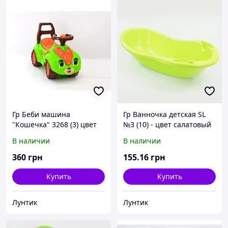
Гр Беби машина
Гр Ванночка детская SL
"Кошечка" 3268 (3) цвет
№3 (10) - цвет салатовый
салатовый, /ЦЕНА ЗА 1
"K-PLAST"
В наличии
В наличии
ШТ/ "ТЕХНОК"
360
грн
155
.16
грн
Купить
Купить
Лунтик
Лунтик