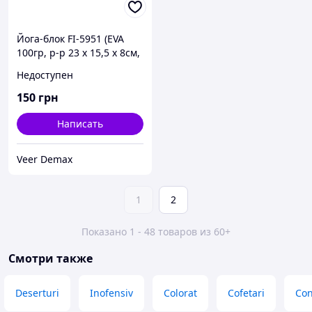
Йога-блок FI-5951 (EVA
100гр, р-р 23 x 15,5 x 8см,
цвета в ассортименте)
Недоступен
Одесса
150
грн
Написать
Veer Demax
1
2
Показано 1 - 48 товаров из 60+
Смотри также
Deserturi
Inofensiv
Colorat
Cofetari
Con