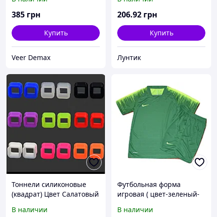
(на рост 160-170 см)
385
грн
206
.92
грн
Купить
Купить
Veer Demax
Лунтик
Тоннели силиконовые
Футбольная форма
(квадрат) Цвет Салатовый
игровая ( цвет-зеленый-
салатовый) L (на рост 170-
В наличии
В наличии
175 см)