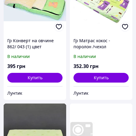
Гр Конверт на овчине
Гр Матрас кокос -
862/ 043 (1) цвет
поролон /чехол
салатовый
поликотон/ - "Абстракция,
В наличии
В наличии
квадрат" 16979 - цвет
салатовый ТМ Беби-Текс
395
грн
352
.30
грн
Купить
Купить
Лунтик
Лунтик