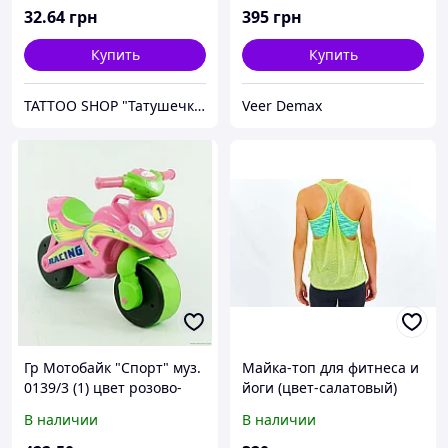
32
.64
грн
395
грн
Купить
Купить
TATTOO SHOP "Татушечка" Молдова
Veer Demax
Гр Мотобайк "Спорт" муз.
Майка-топ для фитнеса и
0139/3 (1) цвет розово-
йоги (цвет-салатовый)
салатовый "ФЛАМИНГО"
В наличии
В наличии