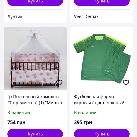
Купить
Купить
Лунтик
Veer Demax
Гр Постельный комплект
Футбольная форма
"7 предметов" (1) "Мишка
игровая ( цвет-зеленый-
с сердечками" 8325 - цвет
салатовый) 3 XL (на рост
В наличии
В наличии
салатовый ТМ Беби-Текс
185-190 см)
754
грн
395
грн
Купить
Купить