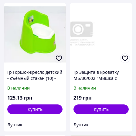
Гр Горшок-кресло детский
Гр Защита в кроватку
- съёмный стакан (10) -
МБ/30/002 "Мишка с
цвет салатовый "K-PLAST"
боченком" - цвет
В наличии
В наличии
салатовый ТМ Алекс
125
.13
грн
219
грн
Купить
Купить
Лунтик
Лунтик