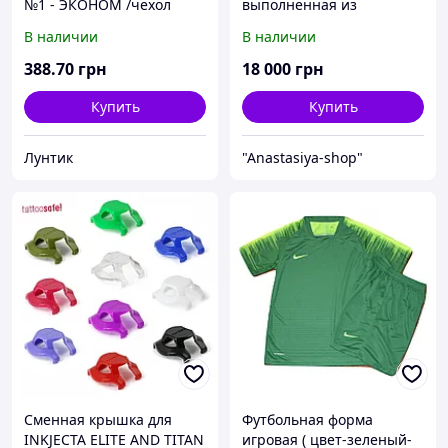
№1 - ЭКОНОМ /чехол
выполненная из
хлопок/ - "Мишка,
плащевки с ярким мехом
В наличии
В наличии
сердечки" - цвет
финского песца
салатовый ТМ Беби-Текс
салатового цвета "Ava"
388
.70
грн
18 000
грн
Купить
Купить
Лунтик
"Anastasiya-shop"
Сменная крышка для
Футбольная форма
INKJECTA ELITE AND TITAN
игровая ( цвет-зеленый-