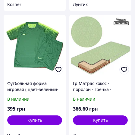
Kosher
Лунтик
Футбольная форма
Гр Матрас кокос -
игровая ( цвет-зеленый-
поролон - гречка -
салатовый) XL ( на рост
поликоттон №2 -
В наличии
В наличии
175-180 см)
"Салатовый" 18102 - цвет
салатовый ТМ Беби-Текс
395
грн
366
.60
грн
Купить
Купить