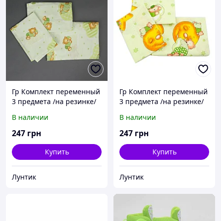
Гр Комплект переменный
Гр Комплект переменный
3 предмета /на резинке/
3 предмета /на резинке/
"Мишка, сердечки" 16894
"Мишка на луне" 24738 -
В наличии
В наличии
- цвет салатовый ТМ
цвет салатовый ТМ Беби-
Беби-Текс
Текс
247
грн
247
грн
Купить
Купить
Лунтик
Лунтик