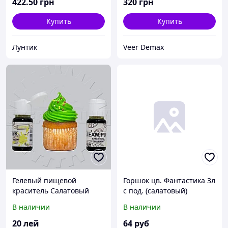
422
.50
грн
320
грн
Купить
Купить
Лунтик
Veer Demax
Гелевый пищевой
Горшок цв. Фантастика 3л
краситель Салатовый
с под. (салатовый)
10мл
В наличии
В наличии
20
лей
64
руб