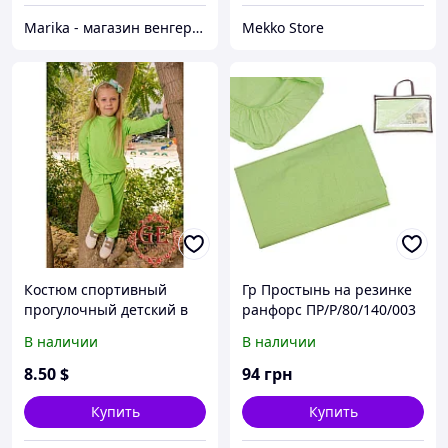
Marika - магазин венгерских купальников больших размеров
Mekko Store
Костюм спортивный
Гр Простынь на резинке
прогулочный детский в
ранфорс ПР/Р/80/140/003
ярких неоновых цветах
- цвет салатовый, размер
В наличии
В наличии
80х140см, ТМ Алекс
8
.50
$
94
грн
Купить
Купить