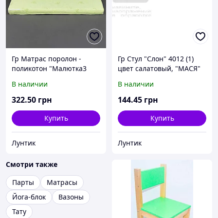
Гр Матрас поролон -
Гр Стул "Слон" 4012 (1)
поликотон "Малютка3
цвет салатовый, "МАСЯ"
"BAMBOO" - цвет
В наличии
В наличии
салатовый (1) - ТМ АЛЕКС
322
.50
грн
144
.45
грн
Купить
Купить
Лунтик
Лунтик
Смотри также
Парты
Матрасы
Йога-блок
Вазоны
Тату