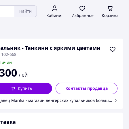
Найти
Кабинет
Избранное
Корзина
альник - Танкини с яркими цветами
 102-668
личии
 300
лей
Купить
Контакты продавца
авец Marika - магазин венгерских купальников больших разме
тавка