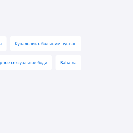
я
Купальник с большим пуш-ап
рное сексуальное боди
Bahama