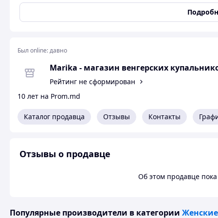
Тип
Танкини
Подробн
Купальник ― танкини можно купить в размере 46 D.
Был online:
давно
Похожие товары по характеристикам
Marika - магазин венгерских купальни
Рейтинг не сформирован
10 лет на Prom.md
Каталог продавца
Отзывы
Контакты
Граф
Отзывы о продавце
Об этом продавце пока 
Популярные производители
в категории
Женские