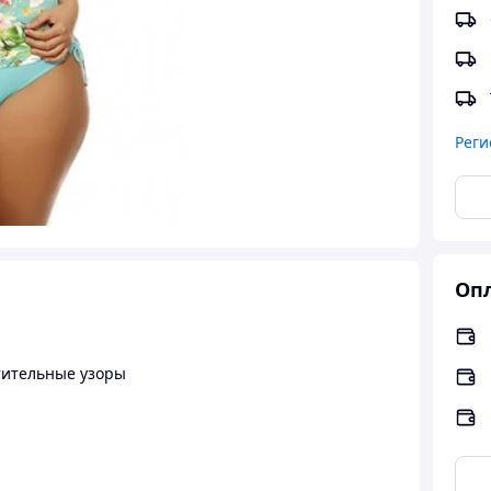
Реги
Опл
тительные узоры