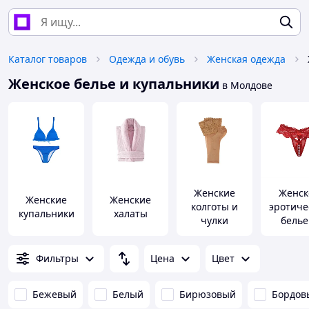
Каталог товаров
Одежда и обувь
Женская одежда
Женское белье и купальники
в Молдове
Женские
Женск
Женские
Женские
колготы и
эротиче
купальники
халаты
чулки
белье
одеж
Фильтры
Цена
Цвет
Бежевый
Белый
Бирюзовый
Бордов