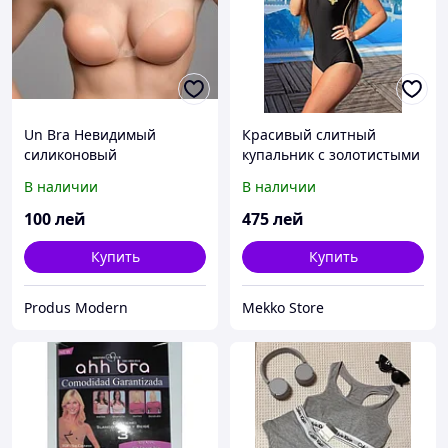
Un Bra Невидимый
Красивый слитный
силиконовый
купальник с золотистыми
бюстгальтер оптом и в
лампасами по бокам,
В наличии
В наличии
розницу
норма и батал
100
лей
475
лей
Купить
Купить
Produs Modern
Mekko Store