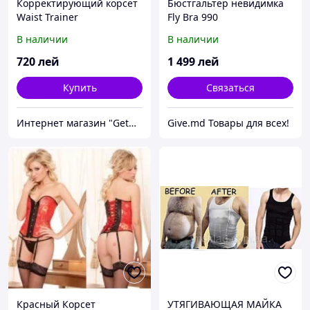
Корректирующий корсет
Бюстгальтер невидимка
Waist Trainer
Fly Bra 990
В наличии
В наличии
720
лей
1 499
лей
Купить
Связаться
Интернет магазин "GetGift"
Give.md Товары для всех!
Красный Корсет
УТЯГИВАЮЩАЯ МАЙКА