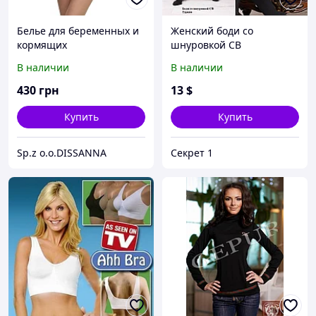
Белье для беременных и
Женский боди со
кормящих
шнуровкой СВ
В наличии
В наличии
430
грн
13
$
Купить
Купить
Sp.z o.o.DISSANNA
Секрет 1