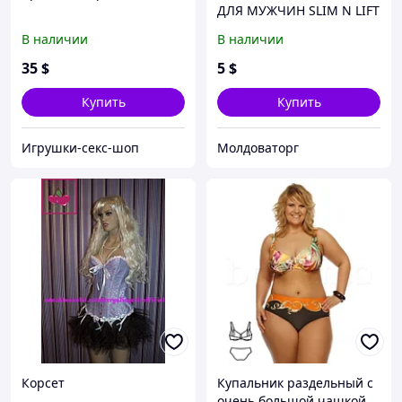
ДЛЯ МУЖЧИН SLIM N LIFT
FOR MEN (СЛИМ ЭНД
В наличии
В наличии
ЛИФТ ФО МЭН)
35
$
5
$
Купить
Купить
Игрушки-секс-шоп
Молдоваторг
Корсет
Купальник раздельный с
очень большой чашкой