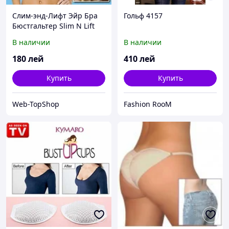
Слим-энд-Лифт Эйр Бра
Гольф 4157
Бюстгальтер Slim N Lift
Aire Bra
В наличии
В наличии
180
лей
410
лей
Купить
Купить
Web-TopShop
Fashion RooM