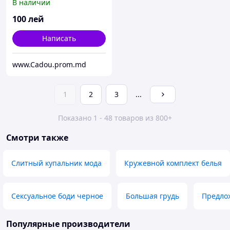
В наличии
100
лей
Написать
www.Cadou.prom.md
1
2
3
...
Показано 1 - 48 товаров из 800+
Смотри также
Слитный купальник мода
Кружевной комплект белья
Сексуальное боди черное
Большая грудь
Предло
Популярные производители