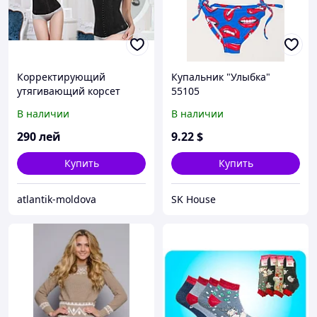
Корректирующий
Купальник "Улыбка"
утягивающий корсет
55105
FENGWUMIREN ( Под
В наличии
В наличии
грудь )
290
лей
9
.22
$
Купить
Купить
atlantik-moldova
SK House