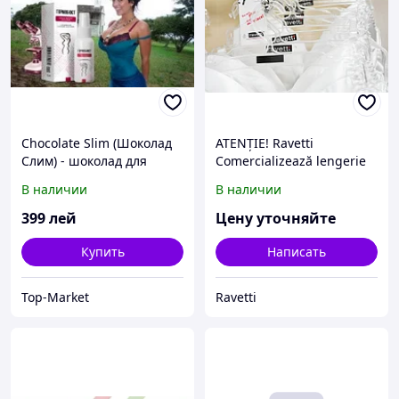
Chocolate Slim (Шоколад
ATENȚIE! Ravetti
Слим) - шоколад для
Comercializează lengerie
похудения
En-gros!
В наличии
В наличии
399
лей
Цену уточняйте
Купить
Написать
Top-Market
Ravetti