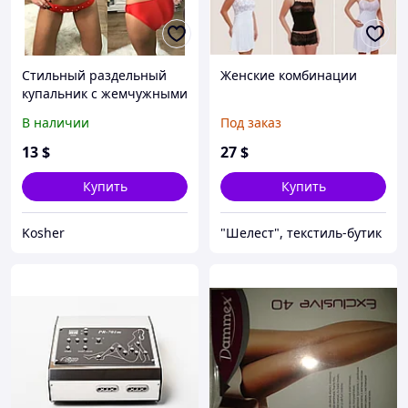
Стильный раздельный
Женские комбинации
купальник с жемчужными
бусинами на бюсте и
В наличии
Под заказ
плавках
13
$
27
$
Купить
Купить
Kosher
"Шелест", текстиль-бутик