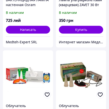
настенная Osram
(кварцевая) ZAVET 30 Вт
(безозоновая)
(без озоновая)
В наличии
В наличии
725
лей
350
грн
Написать
Купить
Medteh-Expert SRL
Интернет магазин Медлайф
Облучатель
Облучатель