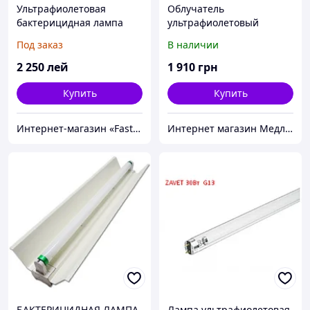
Ультрафиолетовая
Облучатель
бактерицидная лампа
ультрафиолетовый
ОБР 15 с таймером
бактерицидный
Под заказ
В наличии
«Солнышко» ОУФб-04
2 250
лей
1 910
грн
Купить
Купить
Интернет-магазин «FastShop»
Интернет магазин Медлайф
БАКТЕРИЦИДНАЯ ЛАМПА
Лампа ультрафиолетовая