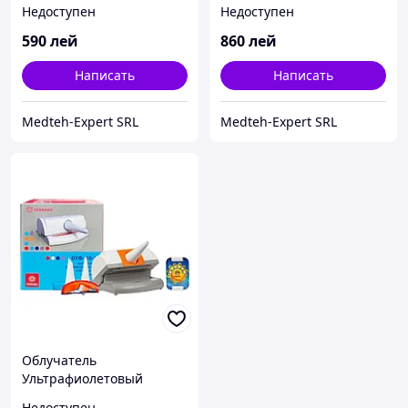
bactericida OSRAM 15W
Panlight 30W
Недоступен
Недоступен
590
лей
860
лей
Написать
Написать
Medteh-Expert SRL
Medteh-Expert SRL
Облучатель
Ультрафиолетовый
Кварцевый ОУФ-10-1
Недоступен