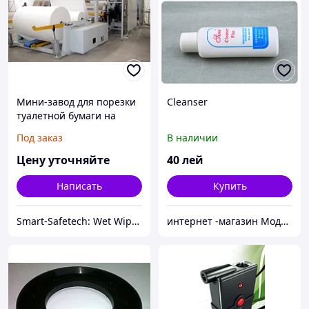
Мини-завод для порезки
Cleanser
туалетной бумаги на
рулоны из готового сырья
Под заказ
В наличии
Цену уточняйте
40
лей
Написать
Купить
Smart-Safetech: Wet Wipes Converting Machines
интернет -магазин Модняшка