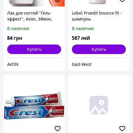
Лак для ногтей "Гель-
Lebel Proedit bounce fit -
эффект", Avon, Эйвон,
шампунь
Ейвон
восстанавливающий для
В наличии
В наличии
сухих, ломких волос, 300
мл
84
грн
587
лей
Купить
Купить
AVON
East-West