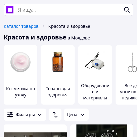
Каталог товаров
Красота и здоровье
Красота и здоровье
в Молдове
Оборудовани
Все д
Косметика по
Товары для
е и
маникю
уходу
здоровья
материалы
педик
для
маникюра,
Фильтры
Цена
педикюра