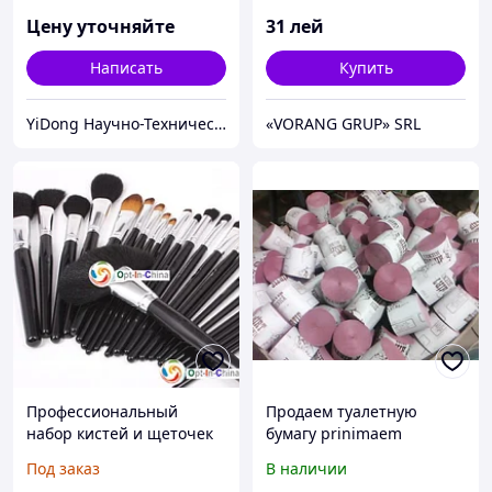
Цену уточняйте
31
лей
Написать
Купить
YiDong Научно-Техническам Компания ООО
«VORANG GRUP» SRL
Профессиональный
Продаем туалетную
набор кистей и щеточек
бумагу prinimaem
для макияжа 24 кисти
maculaturu
Под заказ
В наличии