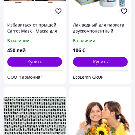
Избавиться от прыщей
Лак водный для паркета
Carrot Mask - Маска для
двухкомпонентный
лечения проблемной
В наличии
В наличии
кожи молдове
450
лей
106
€
Купить
Купить
ООО "Гармония"
EcoLemn GRUP