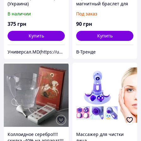
(Украина)
магнитный браслет для
удержания мелких
В наличии
Под заказ
крепежных элементов
375
грн
90
грн
Купить
Купить
Универсал.MD(https://universal.prom.md/)
В-Тренде
Коллоидное серебро!!!!
Массажер для чистки
скидка -40% на аппарат!!!
лица