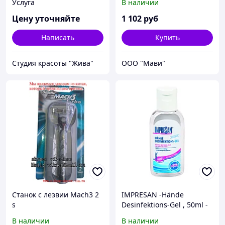
Услуга
В наличии
Цену уточняйте
1 102
руб
Написать
Купить
Студия красоты "Жива"
ООО "Мави"
Станок с лезвии Mach3 2
IMPRESAN -Hände
s
Desinfektions-Gel , 50ml -
Дезинфекционный гель
В наличии
В наличии
для рук , 50 мл