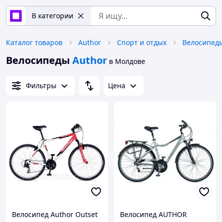
В категории
Каталог товаров
Author
Спорт и отдых
Велосипеды
Велосипеды
Author
в Молдове
Фильтры
Цена
Велосипед Author Outset
Велосипед AUTHOR