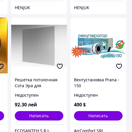
HENJUK
HENJUK
0
Решетка потолочная
Вентустановка Prana -
Сота Эра для
150
приточно-вытяжной
Недоступен
Недоступен
вентиляции
92
.30
лей
400
$
Написать
Написать
ECOSANTEH S.R.L.
AirComfort SRL