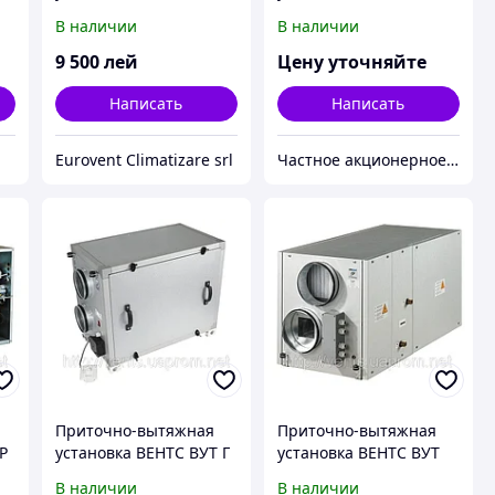
рекуператором
ПВ ЕС
В наличии
В наличии
9 500
лей
Цену уточняйте
Написать
Написать
Eurovent Climatizare srl
Частное акционерное общество «Вентиляционные системы». Торговая марка ВЕНТС.
Приточно-вытяжная
Приточно-вытяжная
Р
установка ВЕНТС ВУТ Г
установка ВЕНТС ВУТ
мини
ВГ ЕС
В наличии
В наличии