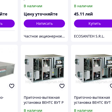
опления.
ЕС
В наличии
В наличии
яйте
Цену уточняйте
45
.11
лей
ть
Написать
Купить
Частное акционерное общество «Вентиляционные системы». Торговая марка ВЕНТС.
ECOSANTEH S.R.L.
о-
Приточно-вытяжная
Приточно-вытяжная
установка ВЕНТС ВУТ Р
установка ВЕНТС ВУТ 
ператор
ЭГ ЕС
ВГ ЕС
В наличии
В наличии