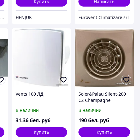
Купить
Написать
Частное акционерное общество «Вентиляционные системы». Торговая марка ВЕНТС.
HENJUK
Eurovent Climatizare srl
Vents 100 ЛД
Soler&Palau Silent-200
CZ Champagne
5210625200
В наличии
В наличии
31
.36
бел. руб
190
бел. руб
Купить
Купить