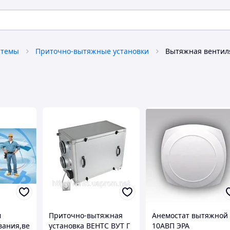
стемы
Приточно-вытяжные установки
Вытяжная вентил
м
Приточно-вытяжная
Анемостат вытяжной
вания,ве
установка ВЕНТС ВУТ Г
10АВП ЭРА