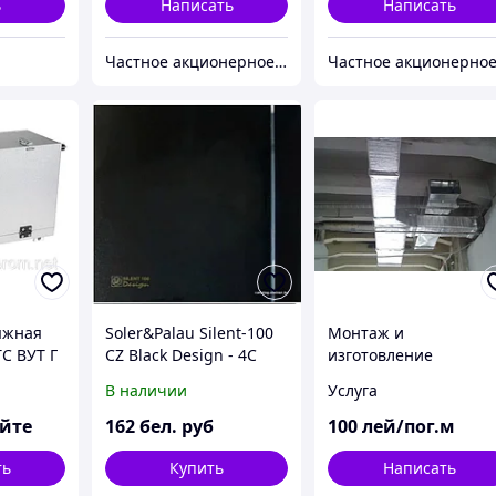
ь
Написать
Написать
Частное акционерное общество «Вентиляционные системы». Торговая марка ВЕНТС.
яжная
Soler&Palau Silent-100
Монтаж и
С ВУТ Г
CZ Black Design - 4C
изготовление
[5210607400]
вентиляционных
В наличии
Услуга
систем
яйте
162
бел. руб
100
лей/пог.м
ть
Купить
Написать