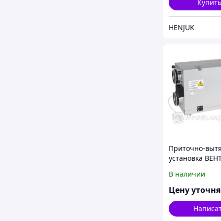
Купит
HENJUK
Приточно-выт
установка ВЕНТ
мини
В наличии
Цену уточн
Написа