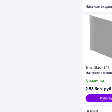
Trax Glass 125,
матовое стекло
PTGG125M
В наличии
2
.58
бел. руб
Купит
HENJUK