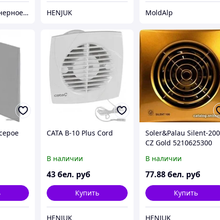
Частное акционерное общество «Вентиляционные системы». Торговая марка ВЕНТС.
HENJUK
MoldAlp
 серое
CATA B-10 Plus Cord
Soler&Palau Silent-20
CZ Gold 5210625300
В наличии
В наличии
43
бел. руб
77
.88
бел. руб
ь
Купить
Купить
HENJUK
HENJUK