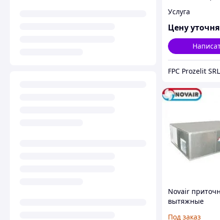
нтиляции и от
Услуга
Цену уточн
Написа
FPC Prozelit SRL
Novair приточн
вытяжные
агрегаты,реку
Под заказ