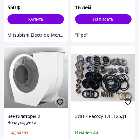
550
$
16
лей
Купить
Написать
Mitsubishi Electric в Молдове
"Pipe"
Вентиляторы и
ЗИП к насосу 1,1ПТ25Д1
Воздуходувки
Под заказ
В наличии