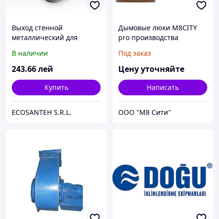
Выход стенной
Дымовые люки M8CITY
металлический для
pro производства
наружной вентиляции
Беларусь
В наличии
Под заказ
Эра (Россия)
243
.66
лей
Цену уточняйте
Купить
Написать
ECOSANTEH S.R.L.
ООО "M8 Сити"