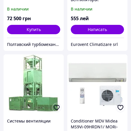
кондиционеры.
В наличии
В наличии
производство
воздуховодов!
72 500
грн
555
лей
Купить
Написать
Полтавский турбомеханический завод
Eurovent Climatizare srl
Системы вентиляции
Conditioner MDV Midea
MS9Vi-09HRDN1/ MORi-