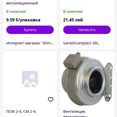
вентиляционный
неизолированный ATCO
В наличии
В наличии
ATR-501 5'' (127 мм)
9
.59
€/упаковка
21
.45
лей
Купить
Написать
Интернет-магазин "KlimaTech"
Santehcomplect SRL
ПСМ 2-4, СМ 2-4.
Вентиляция.
вентиляторы.