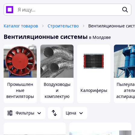
Каталог товаров
Строительство
Вентиляционные сис
Вентиляционные системы
в Молдове
Промышлен
Воздуховоды
Пылеула
ные
и
Калориферы
атели
вентиляторы
комплектую
аспирац
щие
ые уста
Фильтры
Цена