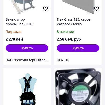
Вентилятор
Trax Glass 125, серое
промышленный
матовое стекло
центробежный ВЦ 14-46,
PTGG125M
Под заказ
В наличии
аналог ВР 287-46
2 270
лей
2
.58
бел. руб
Купить
Купить
ЧАО "Вентиляторный завод "Горизонт"
HENJUK