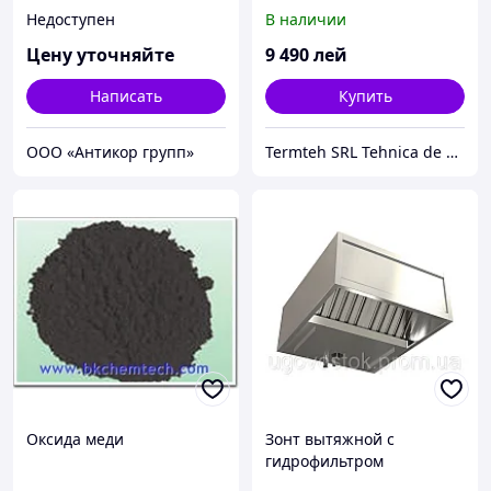
09HDN1
Недоступен
В наличии
Цену уточняйте
9 490
лей
Написать
Купить
ООО «Антикор групп»
Termteh SRL Tehnica de climatizare
Оксида меди
Зонт вытяжной с
гидрофильтром