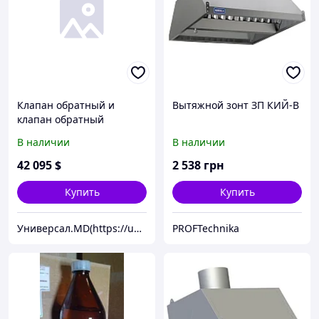
Клапан обратный и
Вытяжной зонт ЗП КИЙ-В
клапан обратный
"донный" Насосы плюс
В наличии
В наличии
оборудование Донный
клапан (пластик)
42 095
$
2 538
грн
Купить
Купить
Универсал.MD(https://universal.prom.md/)
PROFTechnika