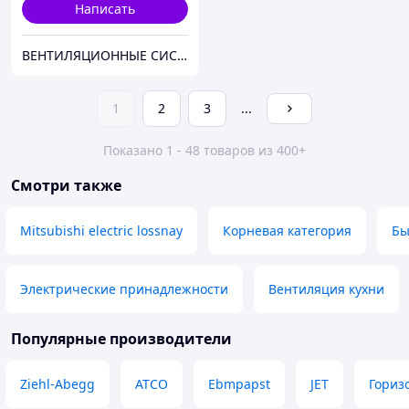
Написать
ВЕНТИЛЯЦИОННЫЕ СИСТЕМЫ. СИСТЕМЫ КОНДИЦИОНИРОВАНИЯ. КЛИМАТИЧЕСКАЯ ТЕХНИКА.
1
2
3
...
Показано 1 - 48 товаров из 400+
Смотри также
Mitsubishi electric lossnay
Корневая категория
Бы
Электрические принадлежности
Вентиляция кухни
Популярные производители
Ziehl-Abegg
ATCO
Ebmpapst
JET
Гориз