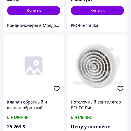
Купить
Купить
Кондиционеры в Молдове
PROFTechnika
Клапан обратный и
Потолочный вентилятор
клапан обратный
ВЕНТС ПФ
"донный" Насосы плюс
В наличии
В наличии
оборудование Обратный
клапан (пластик)
25 263
$
Цену уточняйте