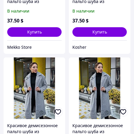
пальто шуба из
пальто шуба из
искусственного каракуля,
искусственного каракуля,
В наличии
В наличии
норма и батал большой
норма и батал большой
размер
размер
37
.50
$
37
.50
$
Купить
Купить
Mekko Store
Kosher
Красивое демисезонное
Красивое демисезонное
пальто шуба из
пальто шуба из