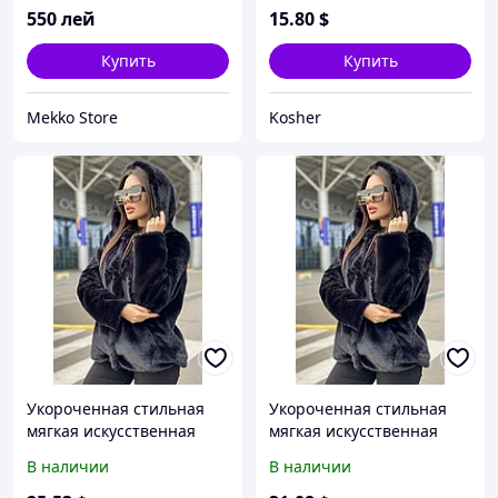
размеры
размеры
550
лей
15
.80
$
Купить
Купить
Mekko Store
Kosher
Укороченная стильная
Укороченная стильная
мягкая искусственная
мягкая искусственная
шубка с капюшоном и
шубка с капюшоном и
В наличии
В наличии
карманами, норма и
карманами, норма и
батал большие размеры
батал большие размеры