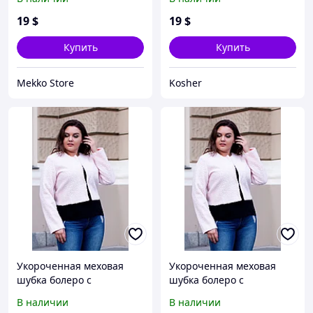
пуговицы с карманами,
пуговицы с карманами,
норма и батал большие
норма и батал большие
19
$
19
$
размеры
размеры
Купить
Купить
Mekko Store
Kosher
Укороченная меховая
Укороченная меховая
шубка болеро с
шубка болеро с
имитацией каракуль,
имитацией каракуль,
В наличии
В наличии
норма и полубатал
норма и полубатал