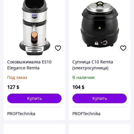
Соковыжималка ES10
Супница C10 Remta
Elegance Remta
(электросупница)
Под заказ
В наличии
127
$
104
$
Купить
Купить
PROFTechnika
PROFTechnika