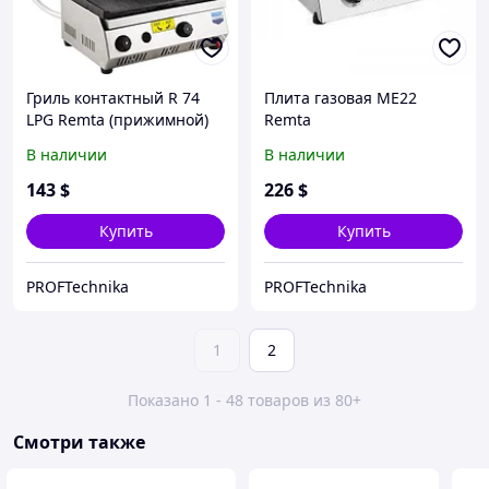
Гриль контактный R 74
Плита газовая ME22
LPG Remta (прижимной)
Remta
В наличии
В наличии
143
$
226
$
Купить
Купить
PROFTechnika
PROFTechnika
1
2
Показано 1 - 48 товаров из 80+
Смотри также