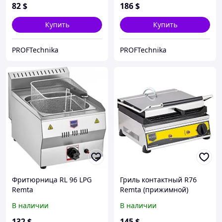
82
$
186
$
Купить
Купить
PROFTechnika
PROFTechnika
Фритюрница RL 96 LPG
Гриль контактный R76
Remta
Remta (прижимной)
В наличии
В наличии
132
$
145
$