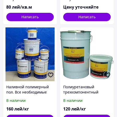
сколов, раковин.
suprafatelor de marmura
si granit.
80
лей/кв.м
Цену уточняйте
Написать
Написать
Наливной полимерный
Полиуретановый
пол. Все необходимые
трехкомпонентный
материалы. Vânzarea
ремонтный состав
В наличии
В наличии
materialelor polimerice
Ультралайн 06
160
лей/кг
120
лей/кг