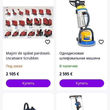
Maşini de spălat pardoseli.
Однодисковая
Uscatoare Scrubber.
шлифовальная машина
для паркета UNIKA
Под заказ
В наличии
2 105
€
2 595
€
Купить
Купить