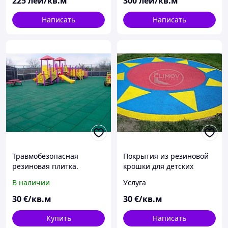
225
лей/кв.м
300
лей/кв.м
Написать
Написать
Травмобезопасная
Покрытия из резиновой
резиновая плитка.
крошки для детских
площадок
В наличии
Услуга
30
€/кв.м
30
€/кв.м
Купить
Написать