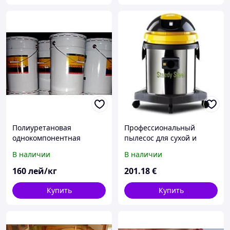
Полиуретановая
Профессиональный
однокомпонентная
пылесос для сухой и
грунтовка Полибонд 01
влажной уборки SPEEDY
В наличии
В наличии
(праймер / грунт)
STEEL 515
160
лей/кг
201
.18
€
Купить
Купить