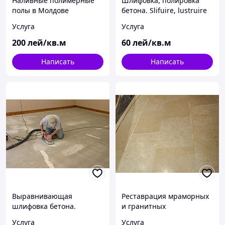
Наливные полимерные
Шлифовка, полировка
полы в Молдове
бетона. Slifuire, lustruire
betonului.
Услуга
Услуга
200
лей/кв.м
60
лей/кв.м
Написать
Написать
Выравнивающая
Реставрация мраморных
шлифовка бетона.
и гранитных
Шпаклевание трещин,
поверхностей. Restaurare
Услуга
Услуга