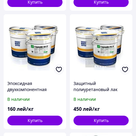
Купить
Купить
Эпоксидная
Защитный
двухкомпонентная
полиуретановый лак
грунтовка Гудлайн ЭП 21
Гудлайн ПУ 31 (финишное
В наличии
В наличии
(праймер / грунт)
защитное покрытие для
наливных полов)
160
лей/кг
450
лей/кг
Купить
Купить