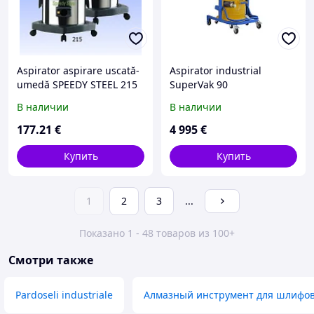
Aspirator aspirare uscată-
Aspirator industrial
umedă SPEEDY STEEL 215
SuperVak 90
В наличии
В наличии
177
.21
€
4 995
€
Купить
Купить
1
2
3
...
Показано 1 - 48 товаров из 100+
Смотри также
Pardoseli industriale
Алмазный инструмент для шлифо