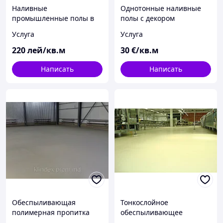
Наливные
Однотонные наливные
промышленные полы в
полы с декором
Молдове
Услуга
Услуга
220
лей/кв.м
30
€/кв.м
Написать
Написать
Обеспыливающая
Тонкослойное
полимерная пропитка
обеспыливающее
бетона
покрытие 1 мм. Защита