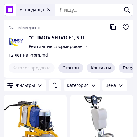
У продавца
Был online:
давно
"CLIMOV SERVICE", SRL
Рейтинг не сформирован
12 лет на Prom.md
Каталог продавца
Отзывы
Контакты
Графи
Фильтры
Категория
Цена