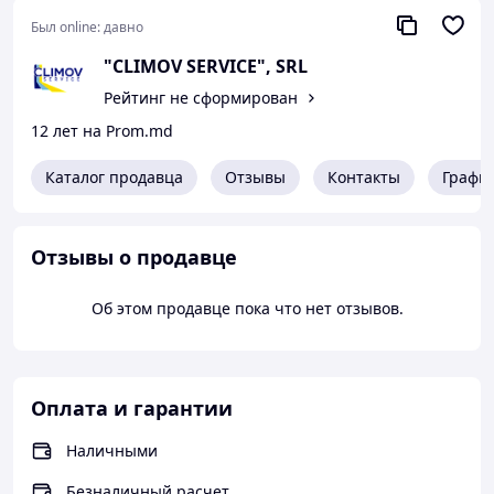
нагрузку на коленные суставы.
Был online:
давно
Профессиональное покрытие из цветной крошки для
"CLIMOV SERVICE", SRL
беговых дорожек, как правило, имеет яркий цвет
(оранжевый, светло-коричневый и др), отличается
Рейтинг не сформирован
эластичностью и износостойкостью. Бегать на такой
12 лет на Prom.md
дорожке гораздо безопаснее, чем на пластиковом,
деревянном или асфальтовом покрытии.
Каталог продавца
Отзывы
Контакты
Графи
Отзывы о продавце
Об этом продавце пока что нет отзывов.
Оплата и гарантии
Наличными
Безналичный расчет