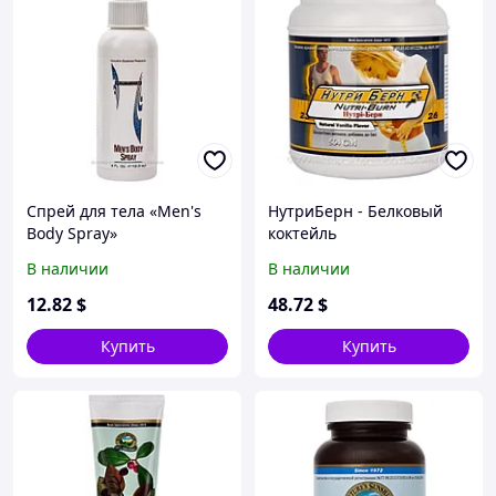
Спрей для тела «Men's
НутриБерн - Белковый
Body Spray»
коктейль
В наличии
В наличии
12
.82
$
48
.72
$
Купить
Купить