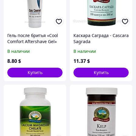
Гель после бритья «Cool
Каскара Саграда - Casсara
Comfort Aftershave Gel»
Sagrada
В наличии
В наличии
8
.80
$
11
.37
$
Купить
Купить