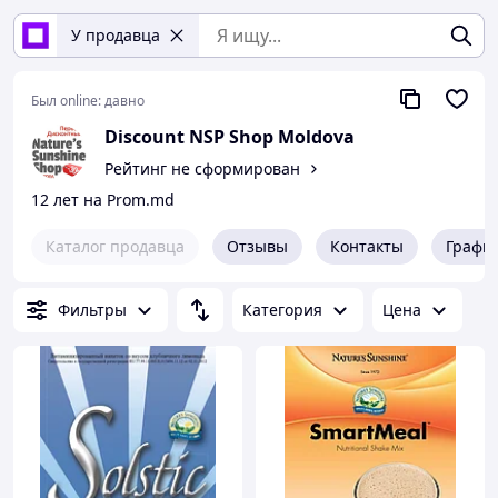
У продавца
Был online:
давно
Discount NSP Shop Moldova
Рейтинг не сформирован
12 лет на Prom.md
Каталог продавца
Отзывы
Контакты
Графи
Фильтры
Категория
Цена