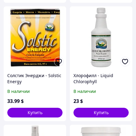
Солстик Энерджи - Solstic
Хлорофилл - Liquid
Energy
Chlorophyll
В наличии
В наличии
33
.99
$
23
$
Купить
Купить