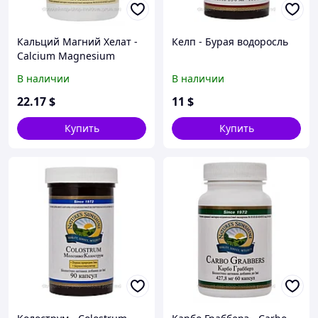
Кальций Магний Хелат -
Келп - Бурая водоросль
Calcium Magnesium
Chelate
В наличии
В наличии
22
.17
$
11
$
Купить
Купить