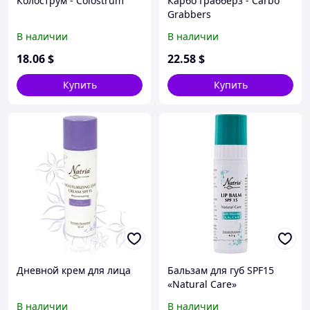
Колострум - Colostrum
Карбо Грабберз - Carbo
Grabbers
В наличии
В наличии
18
.06
$
22
.58
$
Купить
Купить
Дневной крем для лица
Бальзам для губ SPF15
«Natural Care»
В наличии
В наличии