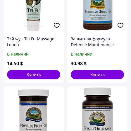
Тэй Фу - Tei Fu Massage
Защитная формула -
Lotion
Defense Maintenance
В наличии
В наличии
14
.50
$
30
.98
$
Купить
Купить