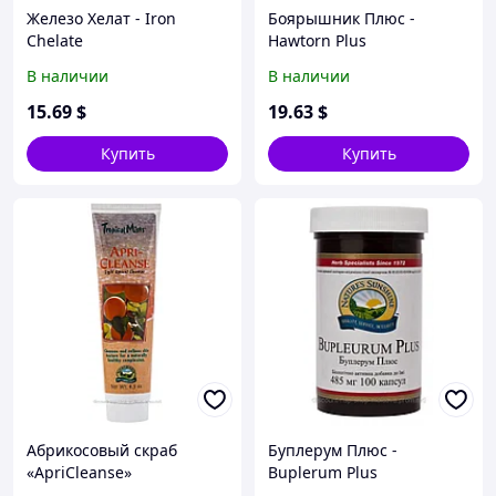
Железо Хелат - Iron
Боярышник Плюс -
Chelate
Hawtorn Plus
В наличии
В наличии
15
.69
$
19
.63
$
Купить
Купить
Абрикосовый скраб
Буплерум Плюс -
«ApriCleanse»
Buplerum Plus