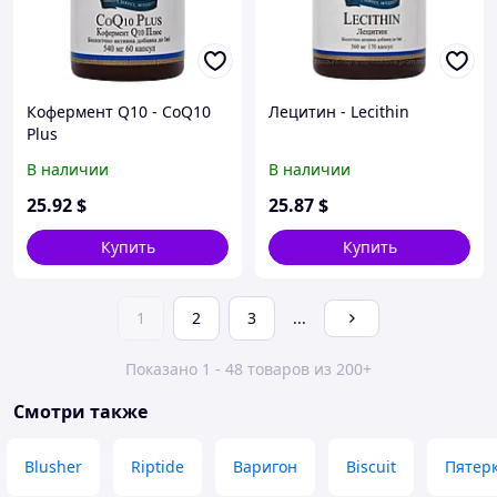
Кофермент Q10 - CoQ10
Лецитин - Lecithin
Plus
В наличии
В наличии
25
.92
$
25
.87
$
Купить
Купить
1
2
3
...
Показано 1 - 48 товаров из 200+
Смотри также
Blusher
Riptide
Варигон
Biscuit
Пятер