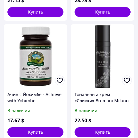
21
.15
$
28
.73
$
Купить
Купить
Ачив с Йохимбе - Achieve
Тональный крем
with Yohimbe
«Сливки» Bremani Milano
В наличии
В наличии
17
.67
$
22
.50
$
Купить
Купить