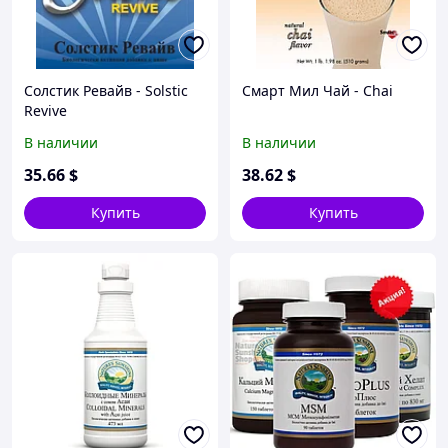
Солстик Ревайв - Solstic
Смарт Мил Чай - Chai
Revive
В наличии
В наличии
35
.66
$
38
.62
$
Купить
Купить