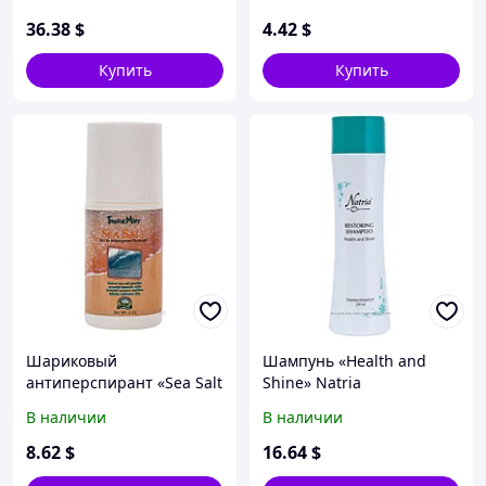
36
.38
$
4
.42
$
Купить
Купить
Шариковый
Шампунь «Health and
антиперспирант «Sea Salt
Shine» Natria
Roll-On Antiperspirant»
В наличии
В наличии
8
.62
$
16
.64
$