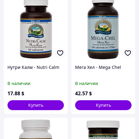
Нутри Калм - Nutri Calm
Мега Хел - Mega Chel
В наличии
В наличии
17
.88
$
42
.57
$
Купить
Купить