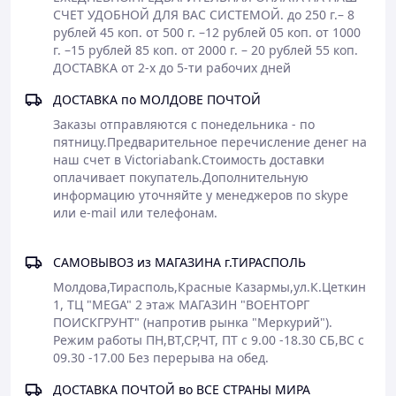
182-188
СЧЕТ УДОБНОЙ ДЛЯ ВАС СИСТЕМОЙ. до 250 г.– 8 
194-200
*
рублей 45 коп. от 500 г. –12 рублей 05 коп. от 1000 
*
- изделия, имеющие рост, помеченный звёздочкой,
г. –15 рублей 85 коп. от 2000 г. – 20 рублей 55 коп. 
изготавливаются индивидуально под заказ за дополнительную
ДОСТАВКА от 2-х до 5-ти рабочих дней
плату.
ДОСТАВКА по МОЛДОВЕ ПОЧТОЙ
Заказы отправляются с понедельника - по 
пятницу.Предварительное перечисление денег на 
наш счет в Victoriabank.Стоимость доставки 
оплачивает покупатель.Дополнительную 
информацию уточняйте у менеджеров по skype 
САМОВЫВОЗ из МАГАЗИНА г.ТИРАСПОЛЬ
Молдова,Тирасполь,Красные Казармы,ул.К.Цеткин 
1, ТЦ "МЕGA" 2 этаж МАГАЗИН "ВОЕНТОРГ 
ПОИСКГРУНТ" (напротив рынка "Меркурий").

Режим работы ПН,ВТ,СР,ЧТ, ПТ с 9.00 -18.30 СБ,ВС с 
09.30 -17.00 Без перерыва на обед. 
ДОСТАВКА ПОЧТОЙ во ВСЕ СТРАНЫ МИРА