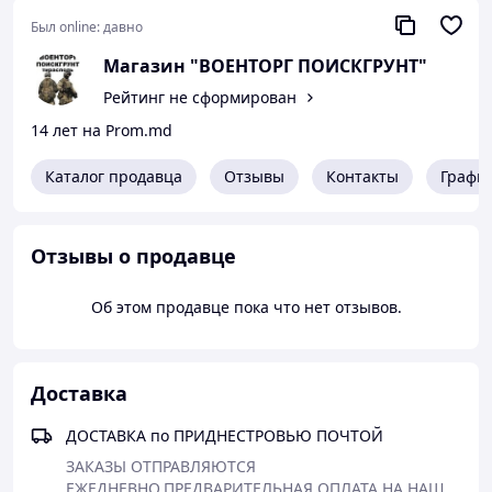
Был online:
давно
Материал:
100% х/б
Магазин "ВОЕНТОРГ ПОИСКГРУНТ"
тм
Рейтинг не сформирован
Производитель:
Chameleon
14 лет на Prom.md
Каталог продавца
Отзывы
Контакты
Графи
Таблица размеров
Мужчины
Градация размеров одежды
Отзывы о продавце
Размер
Обхват груди, см
44-46
88-92
Об этом продавце пока что нет отзывов.
48-50
96-100
52-54
104-108
56-58
112-116
60-62
120-124
Доставка
Ростовая градация
ДОСТАВКА по ПРИДНЕСТРОВЬЮ ПОЧТОЙ
Рост, см
158-164
*
ЗАКАЗЫ ОТПРАВЛЯЮТСЯ 
170-176
ЕЖЕДНЕВНО.ПРЕДВАРИТЕЛЬНАЯ ОПЛАТА НА НАШ 