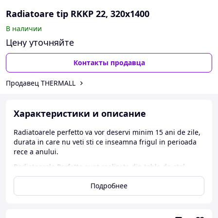
Radiatoare tip RKKP 22, 320x1400
В наличии
Цену уточняйте
Контакты продавца
Продавец THERMALL
Характеристики и описание
Radiatoarele perfetto va vor deservi minim 15 ani de zile,
durata in care nu veti sti ce inseamna frigul in perioada
rece a anului.
Radiatoarele Perfetto sunt realizate din table de otel
laminate la rece, cu profilare solida, cu nervuri la 40 mm.
Подробнее
• tehnologia de vopsire in camp electrostatic confera o
rezistenta mare la coroziune si impact
• suprafata foarte neteda datorita pulverizarii vopselei pe
baza de rasina epoxidica aplicata peste primul strat de