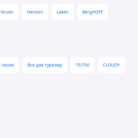
Vinzer
Herevin
Laken
BergHOFF
 чехле
Все для туризму
75/750
CLOUDY