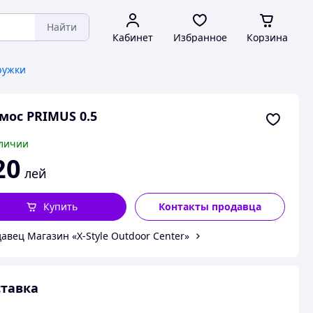
Найти
Кабинет
Избранное
Корзина
ружки
мос PRIMUS 0.5
личии
20
лей
Купить
Контакты продавца
авец Магазин «X-Style Outdoor Center»
тавка