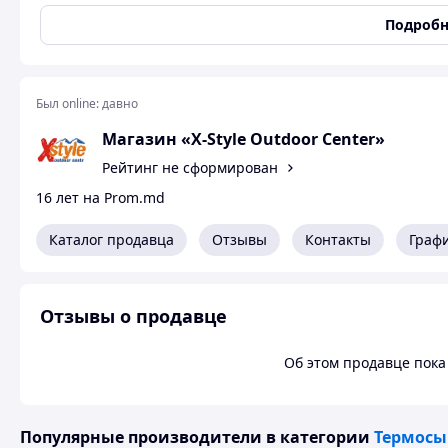
Тщательно обработанный, долго удерживающий темпера
Подробн
вес
Был online:
давно
размеры
Магазин «X-Style Outdoor Center»
объём
Рейтинг не сформирован
16 лет на Prom.md
Каталог продавца
Отзывы
Контакты
Граф
Отзывы о продавце
Об этом продавце пока 
Популярные производители
в категории
Термосы