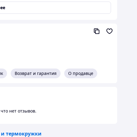
туру термос
ее
338 г
68х245 мм
0,5 л
ик
Возврат и гарантия
О продавце
что нет отзывов.
 и термокружки