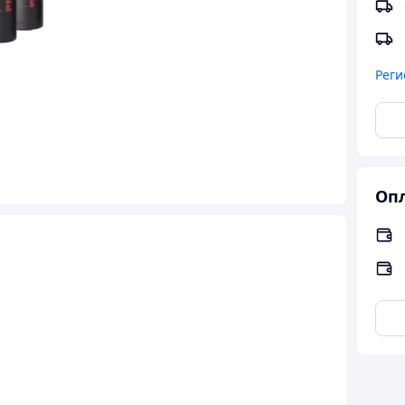
Реги
Опл