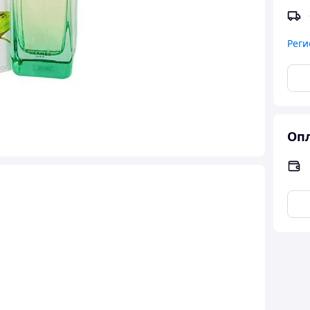
Реги
Опл