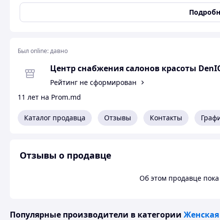
Тип аромата
Фруктовые
,
Цветочные
Подробн
Женская туалетная вода HERMES Un Jardin Sur Le Nil
HERMES Un Jardin Sur Le Nil
- 2-ой запах из серии "Колл
Был online:
давно
Hermes
приобрел наименование
Un Jardin sur le Nil
. Бод
запахи диких плодов, растений из Египта, в его составе н
Центр снабжения салонов красоты DenI
сикаморы. Изысканность воспоминания заключена в флак
Рейтинг не сформирован
подчеркивающий бодрость зеленоватого аромата.
11 лет на Prom.md
Каталог продавца
Отзывы
Контакты
Граф
Отзывы о продавце
Об этом продавце пока 
Популярные производители
в категории
Женская