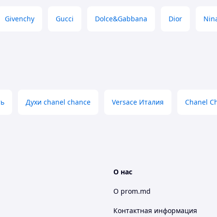
Givenchy
Gucci
Dolce&Gabbana
Dior
Nina
ть
Духи chanel chance
Versace Италия
Chanel C
О нас
О prom.md
Контактная информация