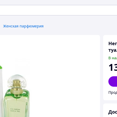
Женская парфюмерия
Her
туа
В на
1
Прод
Дос