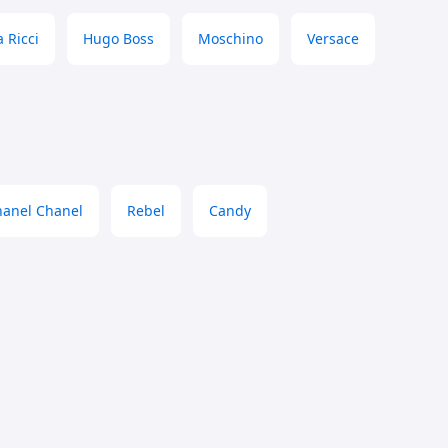
 Ricci
Hugo Boss
Moschino
Versace
hanel Chanel
Rebel
Candy