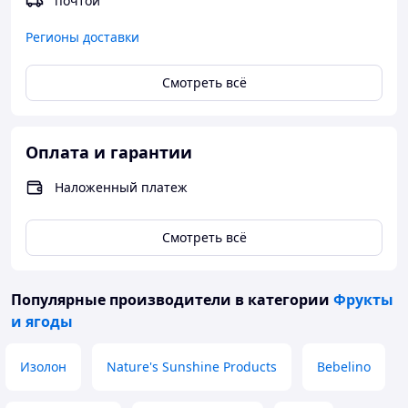
почтой
Улучшится общее самочувствие и настроение.
Доставка осуществляется по всему Казахстану и в
Регионы доставки
частности в Алматы.
Смотреть всё
Заказ можно сделать на этом сайте - http://ffers.ru/godji
(Скопируйте эту ссылку в адресную строку браузера)
.
Оплата и гарантии
Наложенный платеж
Смотреть всё
Популярные производители
в категории
Фрукты
и ягоды
Изолон
Nature's Sunshine Products
Bebelino