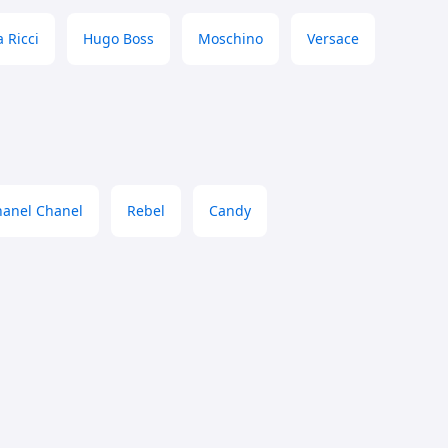
 Ricci
Hugo Boss
Moschino
Versace
hanel Chanel
Rebel
Candy