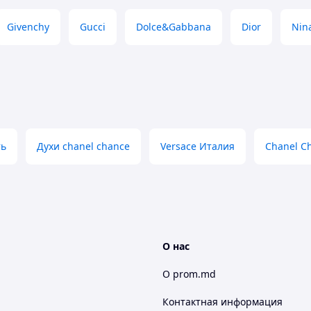
4. версия PURE DKNY *DONNA KARAN◊
5. версия I LOVE LOVE *MOSCHINO◊
Givenchy
Gucci
Dolce&Gabbana
Dior
Nina
6. версия GUCCI RUSH *GUCCI◊
7. версия LACOSTE POUR FENNE◊
8. версия LOVERDOSE *DIESEL◊
9. версия BOSS WOMAN *HUGO BOSS◊
1. версия DKNY WOMEN *DONNA KARAN
6. версия ALIEN *T.MUGLER◊
1. версия TREASOR LANCOME◊
2. версия L'EAU D'ISSEY *Y.MIYAKE
3. версия CANDU PRADA◊
ть
Духи chanel chance
Versace Италия
Chanel C
6. версия MIRACLE LANCOME
7. версия VALENTINA *VALENTINO◊
0. версия LA PETITE ROBE NOIR *GUERLAIN◊
2. версия YOUR LIFE BY ESPIRIT WOMAN
3. версия ROBERTO CAVALLI OLD◊
О нас
43. версия BVLGARI BLACK WOMEN
51. версия PURE POISON DIOR
О prom.md
58. версия GUCCI II EAU DE PARFUM
Контактная информация