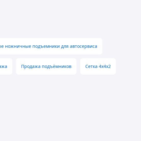
е ножничные подъемники для автосервиса
ажа
Продажа подъёмников
Сетка 4х4х2