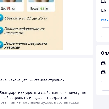
Реги
Опл
тане, наконец-то Вы станете стройной!
Благодаря их чудесным свойствам, они помогут не
чный рацион, но и подарят прекрасное
ровья, мы не покривили душой: в состав годжи
 макроэлементов, полисахаридов, что никакая