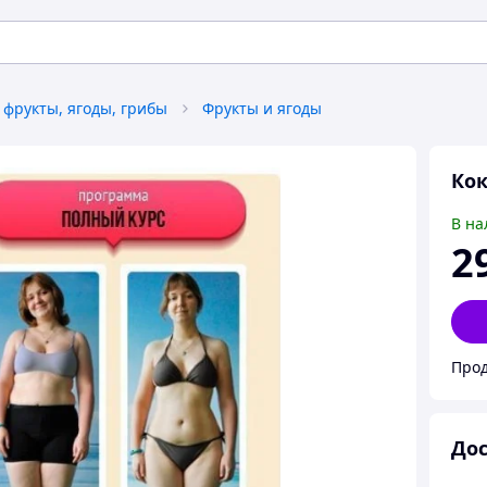
фрукты, ягоды, грибы
Фрукты и ягоды
Кок
В на
2
Прод
Дос