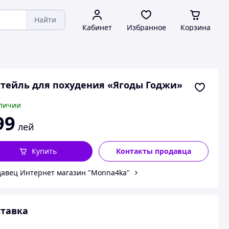
Найти
Кабинет
Избранное
Корзина
тейль для похудения «Ягоды Годжи»
личии
99
лей
Купить
Контакты продавца
авец Интернет магазин "Monna4ka"
тавка