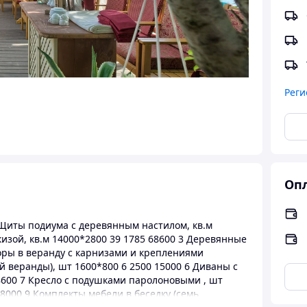
Реги
Опл
 Щиты подиума с деревянным настилом, кв.м
кизой, кв.м 14000*2800 39 1785 68600 3 Деревянные
оры в веранду с карнизами и креплениями
й веранды), шт 1600*800 6 2500 15000 6 Диваны с
8600 7 Кресло с подушками паролоновыми , шт
68000 9 Комплекты мебели в беседку (семь