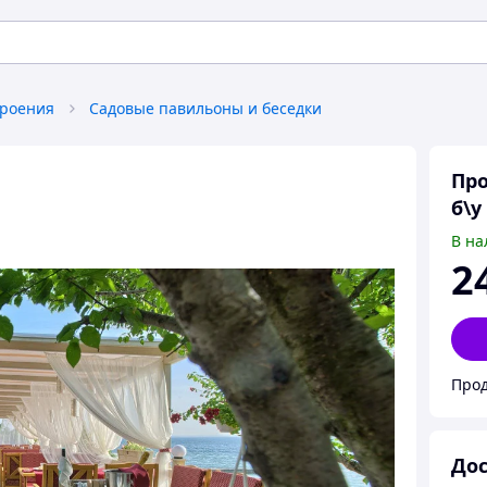
роения
Садовые павильоны и беседки
Про
б\у
В на
2
Прод
Дос