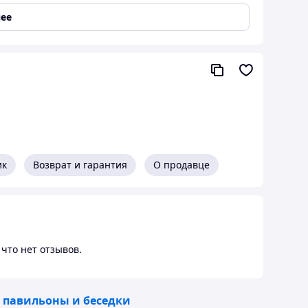
 в беседку, шт 4 8750 35000 (один компл: карнизы
нные вазоны 400*400 6 300 1800 12 Деревянные
ее
ая(стойки, полки внутри, фасады) 2830*4000 1
стойки 90*1,2 20 428 8560 15 Стейшн-тумба для
ик
Возврат и гарантия
О продавце
что нет отзывов.
 павильоны и беседки