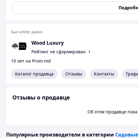
лавок+кругл.стол) , шт 4 7500 32000 10 Комплект текстиля
8шт, рюш 15м, 8 штор, подхваты, 14 подушек) 11 Деревя
Подробн
вазоны 400*800 6 400 2400 13 Беседка-бар укомплектованн
108570 108570 14 Светильники ,встроенные в деревянные 
официантов 1300*450*900 2 3145 6290 Итого, грн: 610520
Был online:
давно
Wood Luxury
Рейтинг не сформирован
10 лет на Prom.md
Каталог продавца
Отзывы
Контакты
Граф
Отзывы о продавце
Об этом продавце пока 
Популярные производители
в категории
Садовые