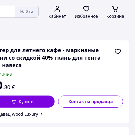
Найти
Кабинет
Избранное
Корзина
ер для летнего кафе - маркизные
ни со скидкой 40% ткань для тента
 навеса
личии
0
.80
€
Купить
Контакты продавца
авец Wood Luxury