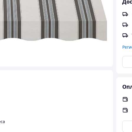
Дос
Реги
Опл
еса