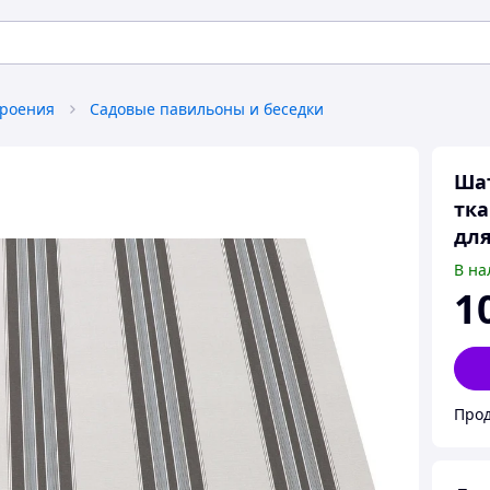
роения
Садовые павильоны и беседки
Шат
тка
для
В на
1
Прод