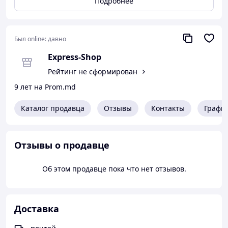
Подробнее
о существовании которых вы даже не подозревали.
Партнер тоже останется довольным, так как вместе с
вашими запросами возрастет и его половая мощь. Для
многих пар это средство становится настоящим
Был online:
давно
спасением от уныния и скуки.
Express-Shop
Взрыв страсти
Рейтинг не сформирован
Испортить свидание может что угодно – от плохого
настроения до нездоровья или трудностей на работе. А
9 лет на Prom.md
вот улучшить интимную встречу способны лишь
немногие факторы. Даже щедрых подарков и
Каталог продавца
Отзывы
Контакты
Графи
комплиментов иногда оказывается недостаточно для
приятного времяпрепровождения.
Зато гель Провокация может задать нужный тон в
Отзывы о продавце
постели, поскольку он обладает следующими
функциями:
Об этом продавце пока что нет отзывов.
Усиливает сексуальное желание.
Гарантирует полную самоотдачу в любовных играх.
Обеспечивает потрясающий и яркий оргазм.
Продлевает общение любовников до нескольких часов.
Доставка
Снимает все запреты, наложенные стыдливостью или
робостью.