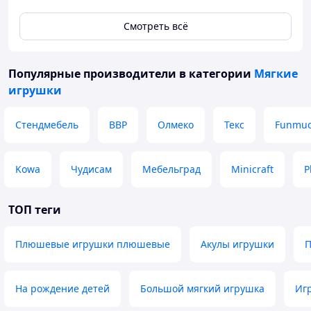
Смотреть всё
Популярные производители
в категории
Мягкие
игрушки
Стендмебель
ВВР
Олмеко
Текс
Funmu
Kowa
Чудисам
Мебельград
Minicraft
P
ТОП теги
Плюшевые игрушки плюшевые
Акулы игрушки
П
На рождение детей
Большой мягкий игрушка
Иг