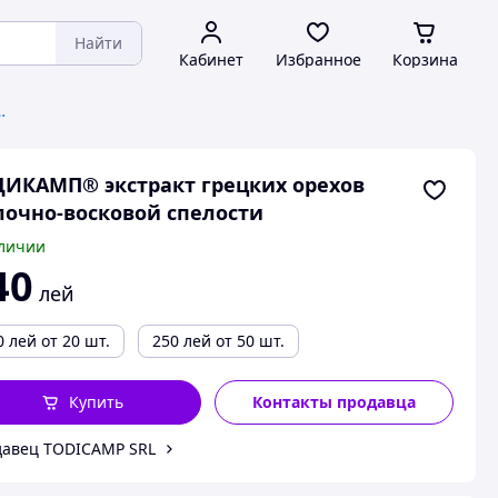
Найти
Кабинет
Избранное
Корзина
отные экстракты
ИКАМП® экстракт грецких орехов
очно-восковой спелости
личии
40
лей
0
лей
от 20 шт.
250
лей
от 50 шт.
Купить
Контакты продавца
авец TODICAMP SRL