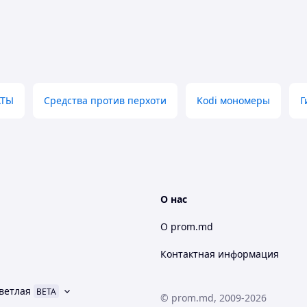
щих острыми и хроническими инфекционными
ми опухолями, нарушениями обмена веществ,
скими нарушениями, для восстановления организма
АТЫ
Средства против перхоти
Kodi мономеры
Г
О нас
О prom.md
Контактная информация
ветлая
BETA
© prom.md, 2009-2026