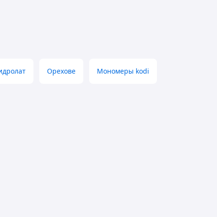
идролат
Орехове
Мономеры kodi