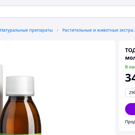
Натуральные препараты
Растительные и жив
ТОД
мол
В на
3
29
Прод