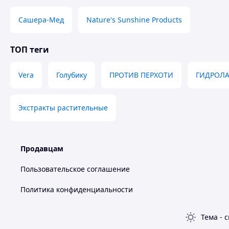
Сашера-Мед
Nature's Sunshine Products
Показания к применению:
Экстракт применяется для терапии пациентов, страдаю
заболеваниями, злокачественными и доброкачественны
ТОП теги
патологией сердечнососудистой системы, иммунологиче
после тяжелых отравлений и лучевого поражения.
Vera
Голубику
ПРОТИВ ПЕРХОТИ
ГИДРОЛ
Экстракты растительные
Продавцам
Пользовательское соглашение
Политика конфиденциальности
Тема
-
с