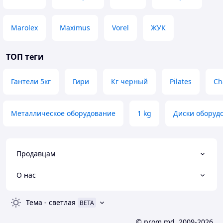
Marolex
Maximus
Vorel
ЖУК
ТОП теги
Гантели 5кг
Гири
Кг черный
Pilates
Ch
Металлическое оборудование
1 kg
Диски оборуд
Продавцам
О нас
Тема
-
светлая
BETA
© prom.md, 2009-2026