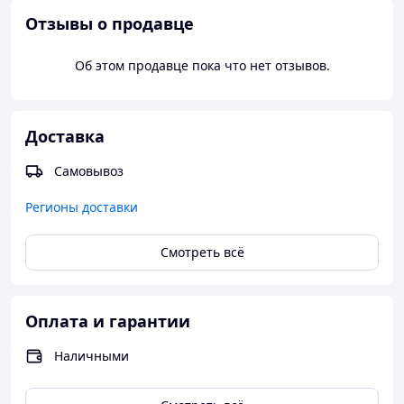
Предоплата 100% на счет ПриватБанка
Доставка Новой почтой (за доставку платите при получении)
Отзывы о продавце
Укрпочта
Об этом продавце пока что нет отзывов.
Доставка
Самовывоз
Регионы доставки
Смотреть всё
Оплата и гарантии
Наличными