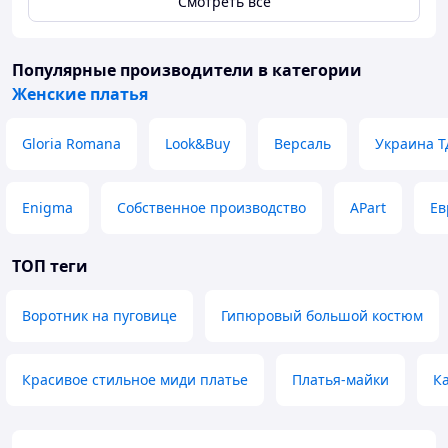
Смотреть всё
Популярные производители
в категории
Женские платья
Gloria Romana
Look&Buy
Версаль
Украина Т
Enigma
Собственное производство
APart
Ев
ТОП теги
Воротник на пуговице
Гипюровый большой костюм
Красивое стильное миди платье
Платья-майки
К