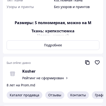
Тип ткани
Костюмная ткань
Узоры и принты
Без узоров и принтов
Размеры: S полномерная, можно на М
Ткань: крепкостюмка
Цвета: черный
Длина изделия 90 см
Длина пояса 156 см
Подробнее
Застегивается сзади на потайную молнию
Рост модели 1.74
Был online:
давно
ПОДБИРАЙТЕ СВОЙ РАЗМЕР ПРАВИЛЬНО :
Kosher
S 42-44 ОГ(80-90) ОБ(80-90) ОТ(65)
Рейтинг не сформирован
M 44-46 ОГ(90-95) ОБ(90-95) ОТ(70)
8 лет на Prom.md
L 46-48 ОГ(95-100) ОБ(95-105) ОТ(75)
Каталог продавца
Отзывы
Контакты
Графи
Условия покупки и доставки
Отправка в течение 1-3 дней