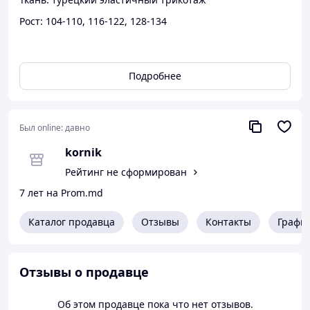
Рост: 104-110, 116-122, 128-134
Цвет: мята, розовый, салатовый
Подробнее
Размерная сетка детская по росту(1полнота):
Был online:
давно
kornik
Рейтинг не сформирован
7 лет на Prom.md
Размерная сетка детская (2 полнота):
Каталог продавца
Отзывы
Контакты
Графи
Отзывы о продавце
Об этом продавце пока что нет отзывов.