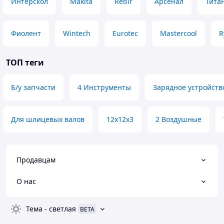
Интерскол
Makita
Rebir
Арсенал
Тита
Фиолент
Wintech
Eurotec
Mastercool
R
ТОП теги
Б/у запчасти
4 Инструменты
Зарядное устройств
Для шлицевых валов
12х12х3
2 Воздушные
Продавцам
О нас
Тема
-
светлая
BETA