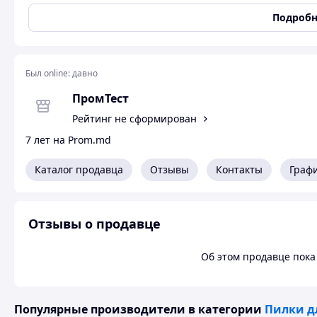
Подробн
ПИЛКА (ПОЛОТНО) ДЛЯ ЛОБЗИКА MILWAUKEE 75 X 4
Все полотна для фигурной резки довольно тонкие для лу
Был online:
давно
маневренности в материале.
ПромТест
Пильные полотна имеют режущие зубы на обеих сторона
Рейтинг не сформирован
Зубья с обратной стороны полотна позволяют делать сло
7 лет на Prom.md
остроугольные пропилы.
Каталог продавца
Отзывы
Контакты
Граф
Для наилучшего результата отключите маятниковое дейс
Особенности: Двустороннее лезвие.
Отзывы о продавце
Длина лезвия: 75 мм.
Шаг зуба: 4/1.2 мм.
Об этом продавце пока 
Основной материал: Дерево.
Основное назначение реза: фигурный,черновой.
Популярные производители
в категории
Пилки д