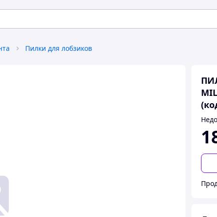
нта
Пилки для лобзиков
ПИ
MIL
(ко
Недо
1
Прод