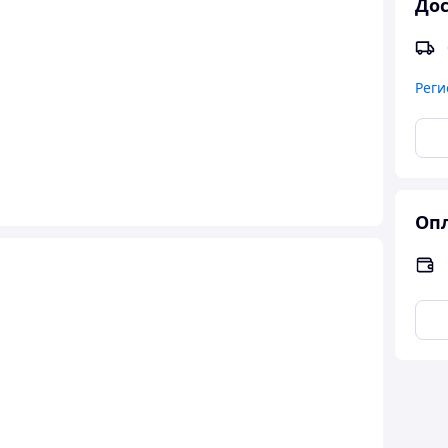
Дос
Реги
Опл