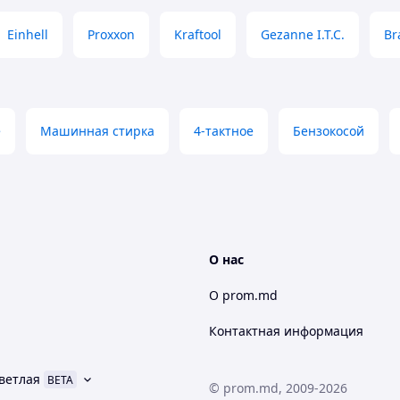
Einhell
Proxxon
Kraftool
Gezanne I.T.C.
Br
е
Машинная стирка
4-тактное
Бензокосой
О нас
О prom.md
Контактная информация
ветлая
BETA
© prom.md, 2009-2026