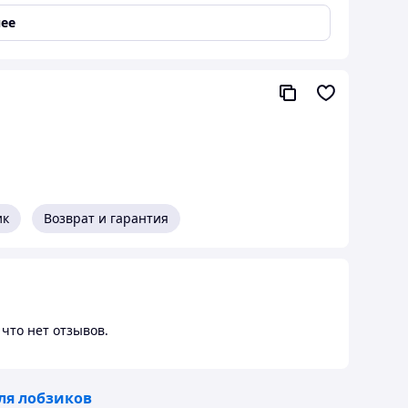
ее
 / 1,2 MM SPECIAL 5ШТ (код 4932265312).
чшей
х.
жные и
ик
Возврат и гарантия
твие.
что нет отзывов.
ля лобзиков