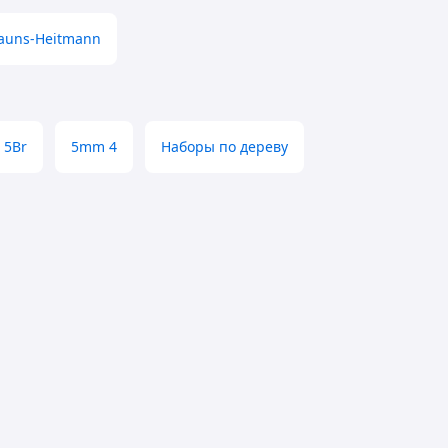
auns-Heitmann
5Br
5mm 4
Наборы по дереву