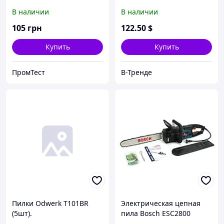
Комплектация
В наличии
В наличии
"Стандарт". Бензокоса
Бош, кусторез, триммер
105
грн
122
.50
$
Купить
Купить
ПромТест
В-Тренде
Пилки Odwerk T101BR
Электрическая цепная
(5шт).
пила Bosch ESC2800
(шина 40 см, 2.8 кВт).