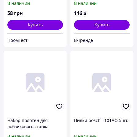
В наличии
В наличии
Электропила бош
58
грн
116
$
Купить
Купить
ПромТест
В-Тренде
Набор полотен для
Пилки bosch T101AO 5шт.
лобзикового станка
Einhell TC(TH)-SS 405 E
В наличии
В наличии