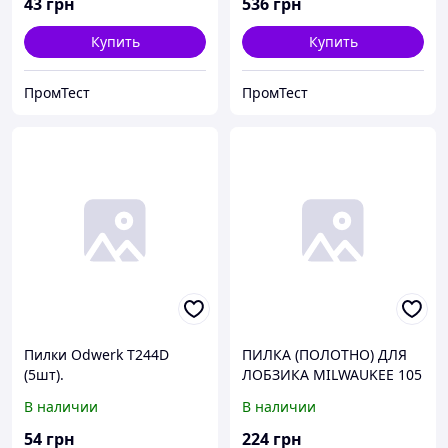
43
грн
536
грн
Купить
Купить
ПромТест
ПромТест
Пилки Odwerk T244D
ПИЛКА (ПОЛОТНО) ДЛЯ
(5шт).
ЛОБЗИКА MILWAUKEE 105
X 4 MM T 344 D 5ШТ (код
В наличии
В наличии
4932311633).
54
грн
224
грн