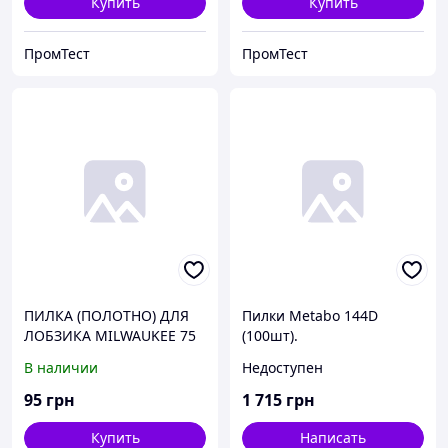
Купить
Купить
ПромТест
ПромТест
ПИЛКА (ПОЛОТНО) ДЛЯ
Пилки Metabo 144D
ЛОБЗИКА MILWAUKEE 75
(100шт).
X 3 мм T111C 5 шт (код
В наличии
Недоступен
4932254071).
95
грн
1 715
грн
Купить
Написать