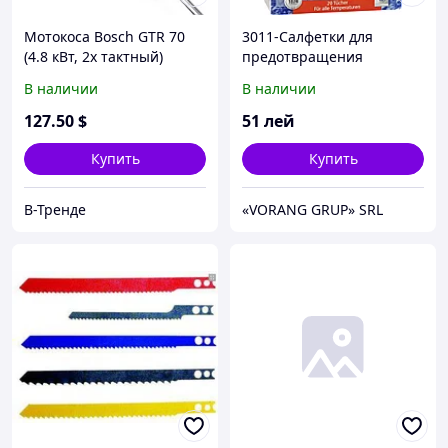
Мотокоса Bosch GTR 70
3011-Салфетки для
(4.8 кВт, 2х тактный)
предотвращения
Комплектация "VIP".
случайной окраски
В наличии
В наличии
Бензокоса Бош, кусторез,
тканей при машинной
триммер
стирке, 20 шт
127
.50
$
51
лей
Купить
Купить
В-Тренде
«VORANG GRUP» SRL