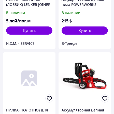
(ЛОБЗИК) LENKER JOINER
пила POWERWORKS
PD40CS40 (40V, 2Ah). АКБ
В наличии
В наличии
пила powerworks
5
лей/пог.м
215
$
Купить
Купить
H.D.M. - SERVICE
В-Тренде
ПИЛКА (ПОЛОТНО) ДЛЯ
Аккумуляторная цепная