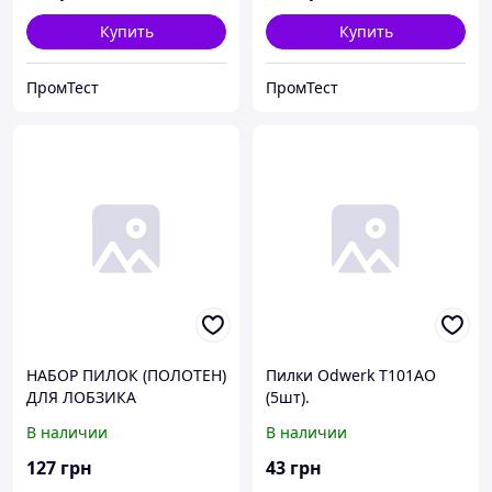
Купить
Купить
ПромТест
ПромТест
НАБОР ПИЛОК (ПОЛОТЕН)
Пилки Odwerk T101AO
ДЛЯ ЛОБЗИКА
(5шт).
MILWAUKEE ПО ДЕРЕВУ И
В наличии
В наличии
МЕТАЛЛУ 5 шт (код
4932345825).
127
грн
43
грн