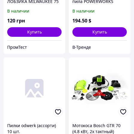
ЛОБЗИКА MILWAUKEE 75
пила POWERWORKS
X 4 MM T 144 D 5ШТ.
P40CS30 (40V, 2Ah). АКБ
В наличии
В наличии
(4932213116)
пила powerworks
120
грн
194
.50
$
Купить
Купить
ПромТест
В-Тренде
Пилки odwerk (ассорти)
Мотокоса Bosch GTR 70
10 шт.
(4.8 кВт, 2х тактный)