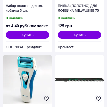
Набор полотен для эл.
ПИЛКА (ПОЛОТНО) ДЛЯ
лобзика 5 шт.
ЛОБЗИКА MILWAUKEE 75
X 4 мм T 101D (код
В наличии
В наличии
4932274351).
от
4
.40
руб/комплект
125
грн
Купить
Купить
ООО "КРАС Трейдинг"
ПромТест