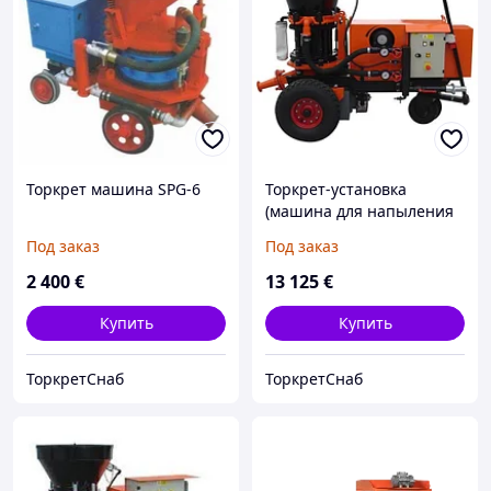
Торкрет машина SPG-6
Торкрет-установка
(машина для напыления
бетона) серия SSB 02
Под заказ
Под заказ
2 400
€
13 125
€
Купить
Купить
ТоркретСнаб
ТоркретСнаб