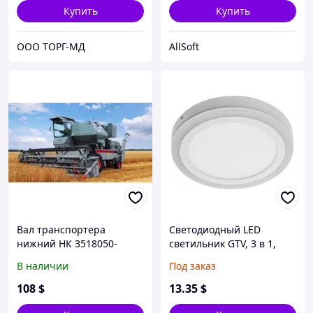
комплекте), 3000К
Купить
Купить
ООО ТОРГ-МД
AllSoft
Вал транспортера
Светодиодный LED
нижний НК 3518050-
светильник GTV, 3 в 1,
18300А (Нива) 54-1-4-3-01
16W (12W+4W) EMC+,
В наличии
Под заказ
(цилиндр в сборе с
3000К, накладной, TWINS.
рычагами)
ПОЛЬША!!!
108
$
13
.35
$