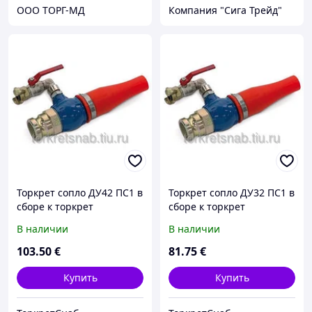
ООО ТОРГ-МД
Компания "Сига Трейд"
Торкрет сопло ДУ42 ПС1 в
Торкрет сопло ДУ32 ПС1 в
сборе к торкрет
сборе к торкрет
установкам серии АС
установкам серии АС
В наличии
В наличии
103
.50
€
81
.75
€
Купить
Купить