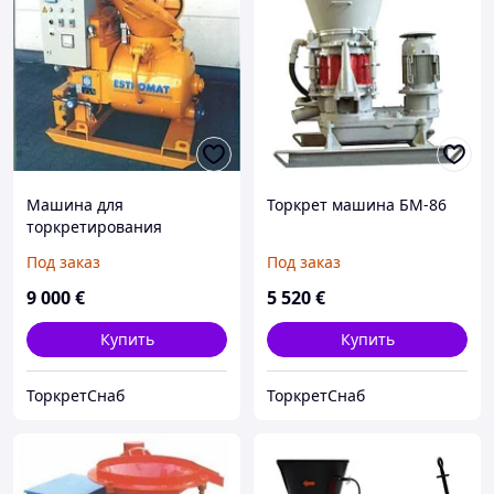
Машина для
Торкрет машина БМ-86
торкретирования
Uelzener ESTROMAT 165
Под заказ
Под заказ
9 000
€
5 520
€
Купить
Купить
ТоркретСнаб
ТоркретСнаб