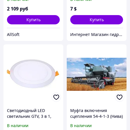
накладных, 12 В, 1,3 Вт х 4
сборе
шт, smd 3528, ТБ
2 109
руб
7
$
Купить
Купить
AllSoft
Интернет Магазин гидравлических узлов
Светодиодный LED
Муфта включения
светильник GTV, 3 в 1,
сцепления 54-4-1-3 (Нива)
16W (12W+4W) EMC+,
подшипник выжимной в
В наличии
В наличии
3000К, врезной, TWINS
сборе