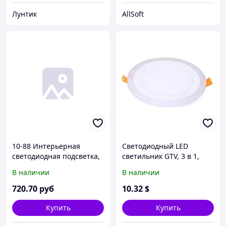
Лунтик
AllSoft
10-88 Интерьерная
Светодиодный LED
светодиодная подсветка,
светильник GTV, 3 в 1,
лента 6В, 2,4Вт/м, smd
16W (12W+4W) EMC+,
В наличии
В наличии
2835, 30 д/м, 1м, PIR-
4000К, врезной, TWINS.
сенсор, работает от 3А
Польша!
720
.70
руб
10
.32
$
батарейки (нет в
комплекте), 3000К
Купить
Купить