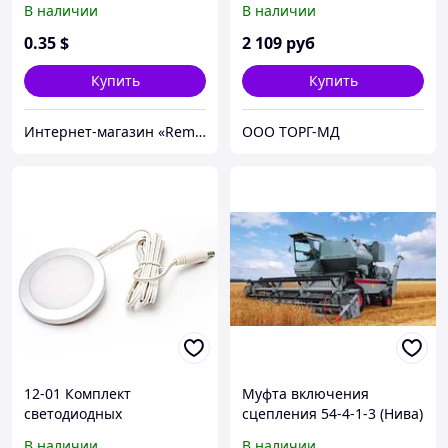
В наличии
В наличии
накладных, 12 В, 1,3 Вт х 4
шт, smd 3528, ТБ
0
.35
$
2 109
руб
Купить
Купить
Интернет-магазин «Rem-elektronik»
ООО ТОРГ-МД
12-01 Комплект
Муфта включения
светодиодных
сцепления 54-4-1-3 (Нива)
светильников круглых
подшипник выжимной в
В наличии
В наличии