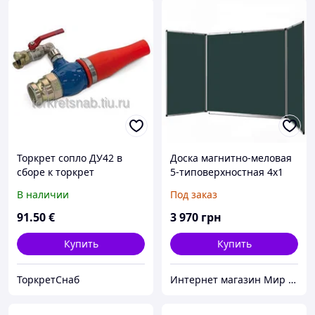
Торкрет сопло ДУ42 в
Доска магнитно-меловая
сборе к торкрет
5-типоверхностная 4х1
установкам серии АС
Абетка
В наличии
Под заказ
91
.50
€
3 970
грн
Купить
Купить
ТоркретСнаб
Интернет магазин Мир стендов. Товары из Украины