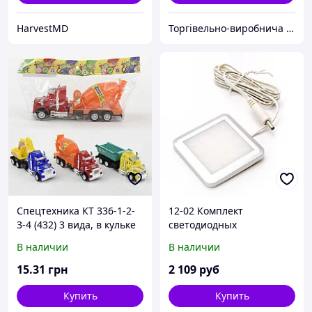
HarvestMD
Торгівельно-виробнича компанія "Трініті"
Спецтехника КТ 336-1-2-
12-02 Комплект
3-4 (432) 3 вида, в кульке
светодиодных
светильников квадратных
В наличии
В наличии
накладных, 12 В, 1,3 Вт х 4
шт, smd 3528, ТБ
15
.31
грн
2 109
руб
Купить
Купить