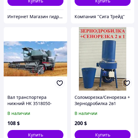
Купить
Купить
Интернет Магазин гидравлических узлов
Компания "Сига Трейд"
Вал транспортера
Соломорезка/Сенорезка +
нижний НК 3518050-
Зернодробилка 2в1
18300А (Нива) 54-1-4-3-01
(измельчитель сена и
В наличии
В наличии
(цилиндр в сборе с
зерна , траворезка) 3кВт
рычагами)
108
$
200
$
Купить
Купить