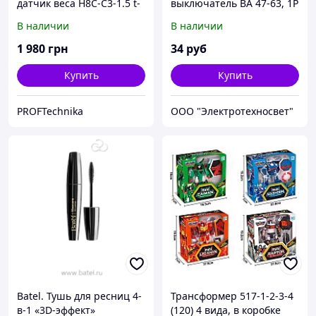
датчик веса Н8С-С3-1.5 t-
выключатель ВА 47-63, 1P
4В
3А (В) 4,5kA EKF PROxima
В наличии
В наличии
1 980
грн
34
руб
Купить
Купить
PROFTechnika
ООО "Электротехносвет"
Batel. Тушь для ресниц 4-
Трансформер 517-1-2-3-4
в-1 «3D-эффект»
(120) 4 вида, в коробке