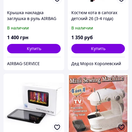
Крышка накладка
Костюм кота в сапогах
заглушка в руль AIRBAG
детский 26 (3-4 года)
SRS, обманка AIRBAG,
В наличии
В наличии
муляж подушки
безопасности BMW X3, Х4
1 400
грн
1 350
руб
Купить
Купить
AIRBAG-SERVICE
Дед Мороз Королевский