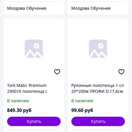
Молдова Обучение
Молдова Обучение
Tork Matic Premium
Рулонные полотенца 1-сл
290016 полотенца с
20*200м ПРОФИ D.17,6см
внеш. отбором белые в
Белое (6рул/упак)
В наличии
В наличии
рулонах 2-сл 100м (х6)
849
.30
руб
99
.60
руб
Купить
Купить