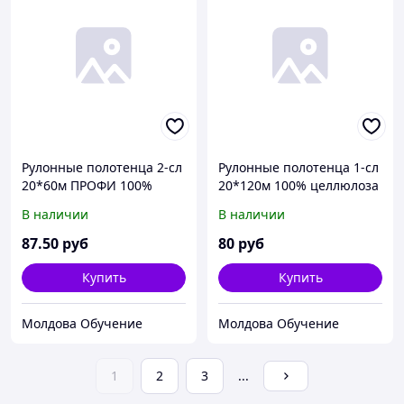
Рулонные полотенца 2-сл
Рулонные полотенца 1-сл
20*60м ПРОФИ 100%
20*120м 100% целлюлоза
целлюлоза С
С ЦЕНТРАЛЬНОЙ
В наличии
В наличии
ЦЕНТРАЛЬНОЙ
ВЫТЯЖКОЙ (15рул/упак)
ВЫТЯЖКОЙ (6рул/упак)
87
.50
руб
80
руб
Купить
Купить
Молдова Обучение
Молдова Обучение
1
2
3
...