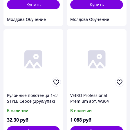
Купить
Купить
Молдова Обучение
Молдова Обучение
Рулонные полотенца 1-сл
VEIRO Professional
STYLE Серое (2рул/упак)
Premium арт. W304
(12упак/пак)
Протирочный материал
В наличии
В наличии
белый 2-х сл. 280м (х2)
32
.30
руб
1 088
руб