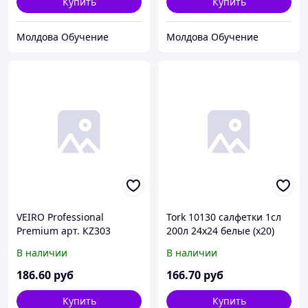
Купить
Купить
Молдова Обучение
Молдова Обучение
VEIRO Professional
Tork 10130 cалфетки 1сл
Premium арт. КZ303
200л 24х24 белые (х20)
Полотенца Z белые в
В наличии
В наличии
пачках 2-сл 200л (х21)
186
.60
руб
166
.70
руб
Купить
Купить