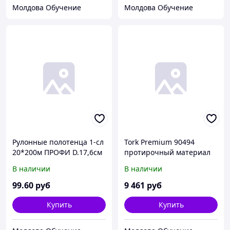
Молдова Обучение
Молдова Обучение
Рулонные полотенца 1-сл
Tork Premium 90494
20*200м ПРОФИ D.17,6см
протирочный материал
Белое (6рул/упак)
голубой 1-сл. 38*27 500л
В наличии
В наличии
(х1)
99
.60
руб
9 461
руб
Купить
Купить