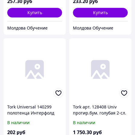
257
.30
руб
233
.20
руб
Купить
Купить
Молдова Обучение
Молдова Обучение
Tork Universal 140299
Tork арт. 128408 Univ
полотенца Интерфолд
протир.бум. голубая 2-сл.
белые в пачках 2-сл 21х26
340м 34*36,9 1000л (х2)
В наличии
В наличии
226л (х21)
202
руб
1 750
.30
руб