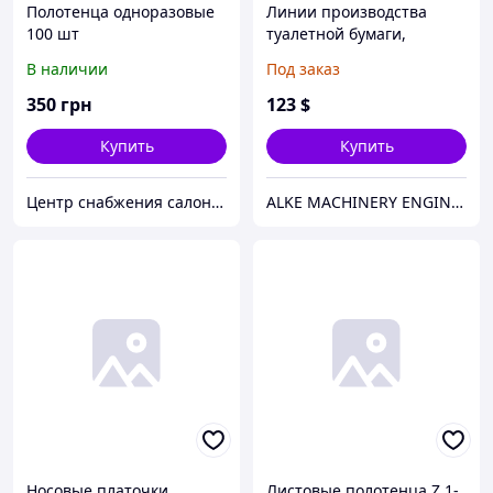
Полотенца одноразовые
Линии производства
100 шт
туалетной бумаги,
бумажных полотенец
В наличии
Под заказ
350
грн
123
$
Купить
Купить
Центр снабжения салонов красоты DenIC
ALKE MACHINERY ENGINEERING
Носовые платочки
Листовые полотенца Z 1-