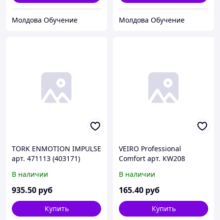
Молдова Обучение
Молдова Обучение
TORK ENMOTION IMPULSE
VEIRO Professional
арт. 471113 (403171)
Comfort арт. КW208
Полотенца рулонные
Полотенца W белые в
В наличии
В наличии
белые 2сл. 143м 6рул. (х1)
пачках 2-сл 150л (х21)
935
.50
руб
165
.40
руб
Купить
Купить