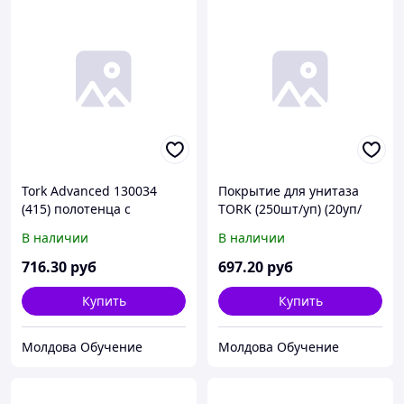
Tork Advanced 130034
Покрытие для унитаза
(415) полотенца с
TORK (250шт/уп) (20уп/
центральной вытяжкой
кор)
В наличии
В наличии
белые в рулонах 1-сл
165м (х6)
716
.30
руб
697
.20
руб
Купить
Купить
Молдова Обучение
Молдова Обучение