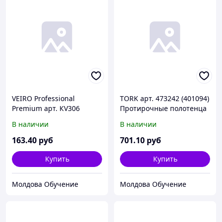
VEIRO Professional
TORK арт. 473242 (401094)
Premium арт. КV306
Протирочные полотенца
Полотенца V белые в
Reflex миди со втулкой
В наличии
В наличии
пачках 2-сл 200л (х15)
белые 1сл 300м (х6)
163
.40
руб
701
.10
руб
Купить
Купить
Молдова Обучение
Молдова Обучение