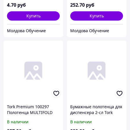
4
.70
руб
252
.70
руб
Купить
Купить
Молдова Обучение
Молдова Обучение
Tork Premium 100297
Бумажные полотенца для
Полотенца MULTIFOLD
диспенсера 2-сл Tork
белые ультрамягкие в
Premium ZZ (200листов/
В наличии
В наличии
пачках 2-сл 100л 34х21,2
упак) (15упак/кор)
(х21)