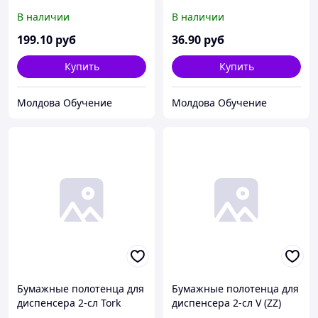
полотенца белые 2-сл.
В наличии
В наличии
24х27,5 120л. (х20)
199
.10
руб
36
.90
руб
Купить
Купить
Молдова Обучение
Молдова Обучение
Бумажные полотенца для
Бумажные полотенца для
диспенсера 2-сл Tork
диспенсера 2-сл V (ZZ)
Premium Z (170листов/
(200листов/упак) (20упак/