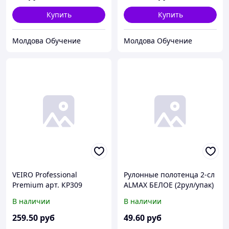
Купить
Купить
Молдова Обучение
Молдова Обучение
VEIRO Professional
Рулонные полотенца 2-сл
Premium арт. КР309
ALMAX БЕЛОЕ (2рул/упак)
Полотенца с центральной
(14упак/пак)
В наличии
В наличии
вытяжкой белые в
рулонах 2-сл 75м (х6)
259
.50
руб
49
.60
руб