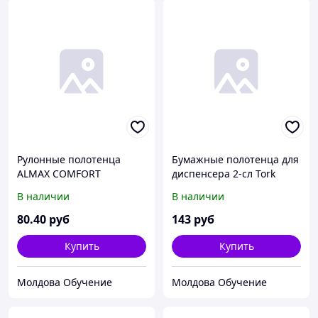
Рулонные полотенца
Бумажные полотенца для
ALMAX COMFORT
диспенсера 2-сл Tork
нетканное полотно лист
(471103) Z-сложения H2
В наличии
В наличии
25*40, 40листов (24рул/
(190листов/упак) (20упак/
уп)
пак)
80
.40
руб
143
руб
Купить
Купить
Молдова Обучение
Молдова Обучение