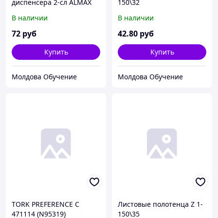
диспенсера 2-сл ALMAX
150\32
Professional Z (180листов/
В наличии
В наличии
упак) (16упак/кор)
72
руб
42
.80
руб
Купить
Купить
Молдова Обучение
Молдова Обучение
TORK PREFERENCE С
Листовые полотенца Z 1-
471114 (N95319)
150\35