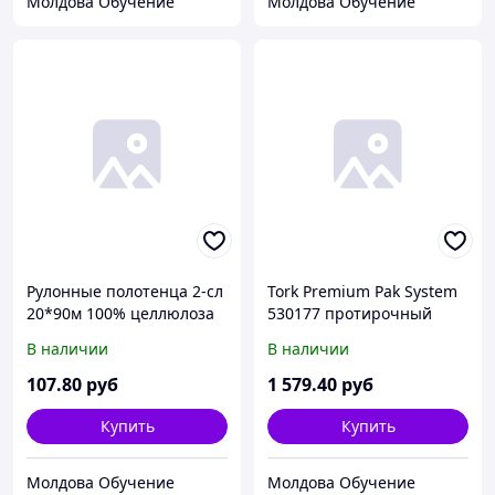
Молдова Обучение
Молдова Обучение
Рулонные полотенца 2-сл
Tork Premium Pak System
20*90м 100% целлюлоза
530177 протирочный
С ЦЕНТРАЛЬНОЙ
материал белый 1-сл.
В наличии
В наличии
ВЫТЯЖКОЙ (15рул/упак)
38,5*64,2 60л (х5)
107
.80
руб
1 579
.40
руб
Купить
Купить
Молдова Обучение
Молдова Обучение