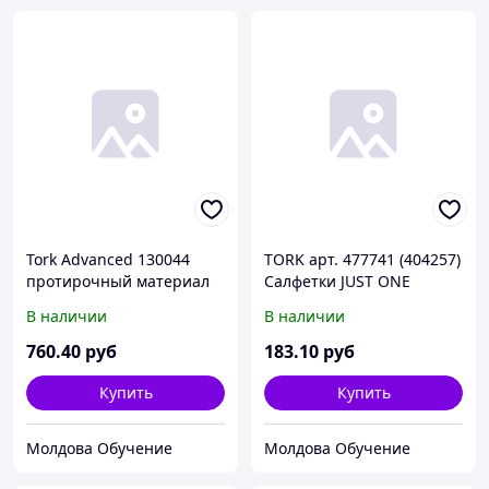
Tork Advanced 130044
TORK арт. 477741 (404257)
протирочный материал
Салфетки JUST ONE
белый 2-сл. 125м 34*23,5
сложение Interfold белые
В наличии
В наличии
(х6)
2-сл. 16х24 200шт. (х40)
760
.40
руб
183
.10
руб
Купить
Купить
Молдова Обучение
Молдова Обучение