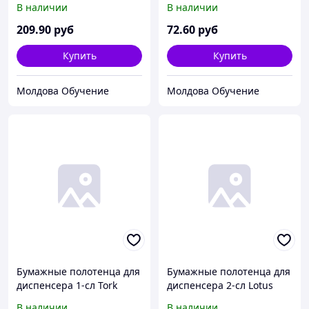
В наличии
В наличии
упак) (15упак/кор)
кор)
209
.90
руб
72
.60
руб
Купить
Купить
Молдова Обучение
Молдова Обучение
Бумажные полотенца для
Бумажные полотенца для
диспенсера 1-сл Tork
диспенсера 2-сл Lotus
(120108) ZZ-сложения Н3
Professional JustOne16х24
В наличии
В наличии