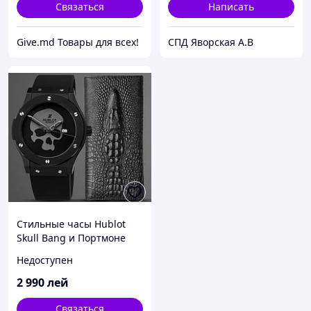
Связаться
Написать
Give.md Товары для всех!
СПД Яворская А.В
Стильные часы Hublot
Skull Bang и Портмоне
Wild Alligator в подарок
Недоступен
2 990
лей
Связаться