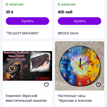
В наличии
В наличии
30
$
450
лей
Купить
Купить
"ТВ-ШОП МАГАЗИН"
BROSH Store
Комплект Мужской
Настенные часы
вместительный кошелёк
"Мужская и женская
Baellerry + часы SOKI
энергии". Круглые