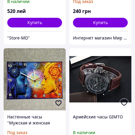
В наличии
Под заказ
520
лей
240
грн
Купить
Купить
"Store-MD"
Интернет магазин Мир стендов. Товары из Украины
Настенные часы
Армейские часы GIMTO
"Мужская и женская
энергии". Прямоугольные
Под заказ
В наличии