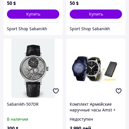
50
$
50
$
Купить
Купить
Sport Shop Sabanikh
Sport Shop Sabanikh
Sabanikh-507DR
Комплект Армейские
наручные часы Amst +
Портмоне Baellerry
В наличии
Недоступен
Business
300
$
3 990
лей