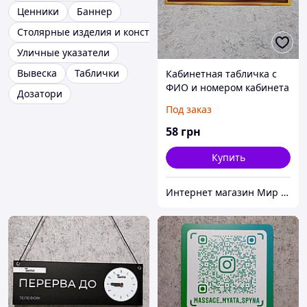
Ценники
Баннер
Столярные изделия и конструкции
Уличные указатели
Вывеска
Таблички
Кабинетная табличка с
ФИО и номером кабинета
Дозатори
Под заказ
58
грн
Купить
Интернет магазин Мир стендов. Товары из Украины