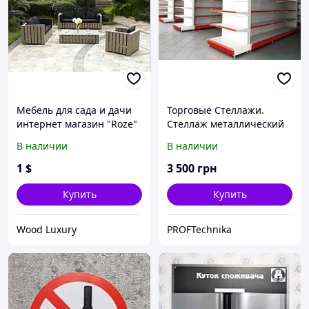
Мебель для сада и дачи
Торговые Стеллажи.
интернет магазин "Roze"
Стеллаж металлический
для магазинов и торговли
В наличии
В наличии
(хлебные, овощные/
фруктовые, складские)
1
$
3 500
грн
Купить
Купить
Wood Luxury
PROFTechnika