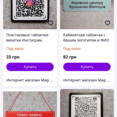
Пластиковые таблички-
Кабинетная табличка с
визитки Инстаграм,
Вашим логотипом и ФИО
Вайбер, Фейсбук и
Под заказ
Под заказ
Телеграм с Вашим QR-
кодом
33
грн
82
грн
Купить
Купить
Интернет магазин Мир стендов. Товары из Украины
Интернет магазин Мир стендов. Товары из Украины