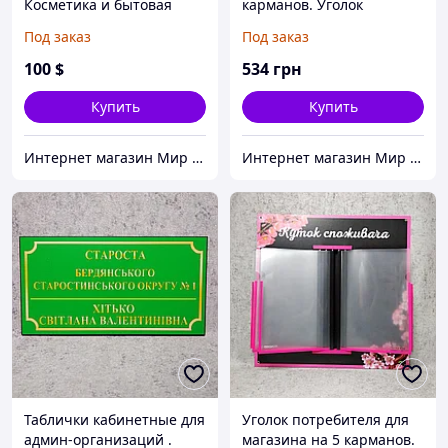
Косметика и бытовая
карманов. Уголок
химия
потребителя Для
Под заказ
Под заказ
продуктовых магазинов и
рынков
100
$
534
грн
Купить
Купить
Интернет магазин Мир стендов. Товары из Украины
Интернет магазин Мир стендов. Товары из Украины
Таблички кабинетные для
Уголок потребителя для
админ-организаций .
магазина на 5 карманов.