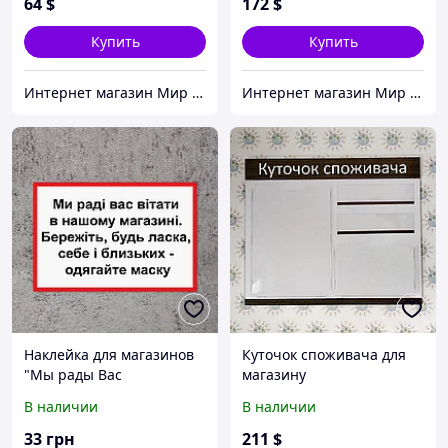
64
$
172
$
Купить
Купить
Интернет магазин Мир стендов. Товары из Украины
Интернет магазин Мир стендов. Товары из Украины
Наклейка для магазинов
Куточок споживача для
"Мы рады Вас
магазину
приветствовать.
В наличии
В наличии
Берегите себя - одевайте
маску"
33
грн
211
$