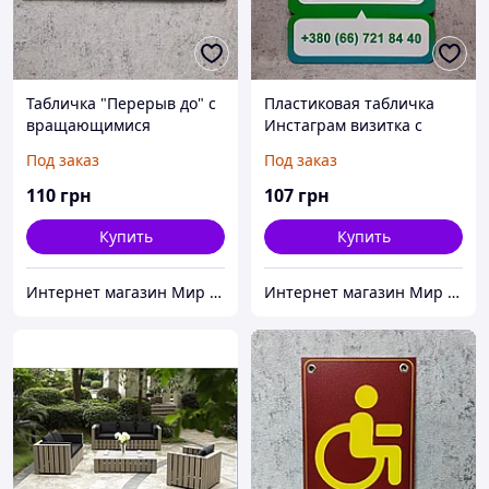
Табличка "Перерыв до" с
Пластиковая табличка
вращающимися
Инстаграм визитка с
стрелками и Вашим
Вашим "ником" и
Под заказ
Под заказ
логотипом
номером телефона
(Зелёно-синяя)
110
грн
107
грн
Купить
Купить
Интернет магазин Мир стендов. Товары из Украины
Интернет магазин Мир стендов. Товары из Украины