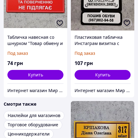
Табличка навесная со
Пластиковая табличка
шнурком "Товар обмену и
Инстаграм визитка с
возврату не подлежит"
Вашей рекламой и
Под заказ
Под заказ
номером телефоном
74
грн
107
грн
Купить
Купить
Интернет магазин Мир стендов. Товары из Украины
Интернет магазин Мир стендов. Товары из Украины
Смотри также
Наклейки для магазинов
Торговое оборудование
Ценникодержатели