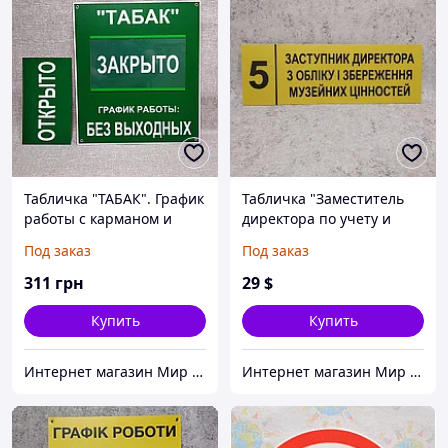
Табличка "ТАБАК". График
Табличка "Заместитель
работы с карманом и
директора по учету и
вставками
сохранности" (Ripe olive)
Под заказ
Под заказ
311
грн
29
$
Купить
Купить
Интернет магазин Мир стендов. Товары из Украины
Интернет магазин Мир стендов. Товары из Украины