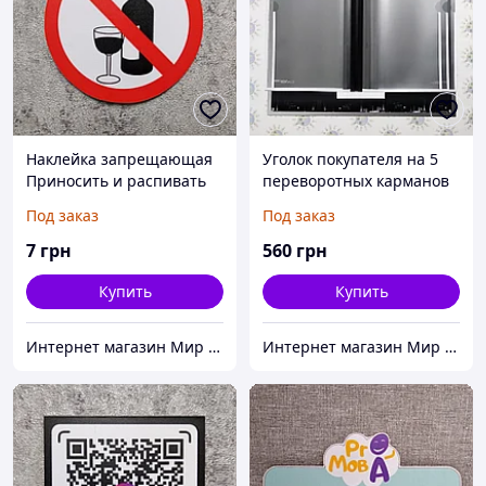
Наклейка запрещающая
Уголок покупателя на 5
Приносить и распивать
переворотных карманов
алкогольные напитки
с дизайнерским фоном и
Под заказ
Под заказ
запрещено
логотипом
7
грн
560
грн
Купить
Купить
Интернет магазин Мир стендов. Товары из Украины
Интернет магазин Мир стендов. Товары из Украины