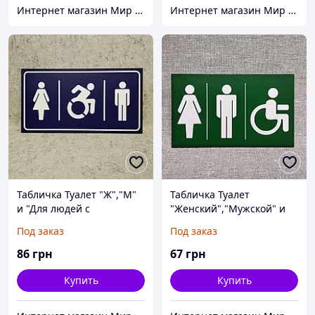
Интернет магазин Мир стендов. Товары из Украины
Интернет магазин Мир стендов. Товары из Украины
Табличка Туалет "Ж","М"
Табличка Туалет
и "Для людей с
"Женский","Мужской" и
инвалидностью".
"Для людей с
Под заказ
Под заказ
(Темносиний)
инвалидностью"
86
грн
67
грн
Купить
Купить