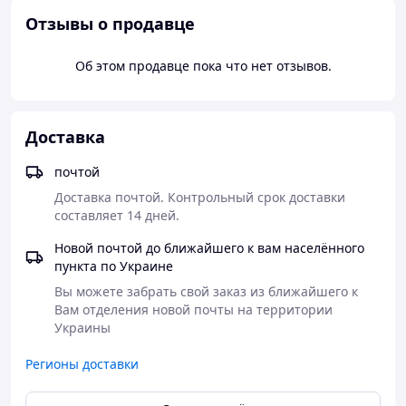
Отзывы о продавце
Материал часов - пластик ПВХ 3 мм. Изображение -
яркая полноцветная печать. Изображение покрыто
Об этом продавце пока что нет отзывов.
защитной плёнкой. Часы не боятся влаги и солнечного
света. Очень лёгкие и надёжные.
Доставка
Собственное производство позволяет изготовить часы
почтой
любого размера, любой формы, с любым
Доставка почтой. Контрольный срок доставки 
изображением. При заказе настенных часов Вы можете
составляет 14 дней.
внести свои корректировки.
Главное ― Ваша фантазия!
Новой почтой до ближайшего к вам населённого
пункта по Украине
Вы можете забрать свой заказ из ближайшего к 
Вам отделения новой почты на территории 
Ассортимент готовых часов смотрите на нашем сайте.
Украины
Регионы доставки
Компания Мир стендов доставляет продукцию по
всей территории Украины, а так же в любую точку
мира почтой.