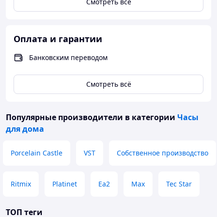
Смотреть всё
Ознакомиться с полным ассортиментом стендов
Оплата и гарантии
можно на сайте компании: http://mir-stendov.com
Банковским переводом
Наши официальные группы в социальных сетях:
Смотреть всё
Популярные производители
в категории
Часы
для дома
Porcelain Castle
VST
Собственное производство
Настінний інтер'єрний годинник.
Ritmix
Platinet
Ea2
Max
Tec Star
Оригінальний настінний годинник для дому, офісу,
школи та дитячого садка.
ТОП теги
Такий годинник не тільки нагадає про час, а й