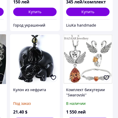
150
лей
345
лей/комплект
Купить
Купить
Город украшений
LiuKa handmade
Кулон из нефрита
Комплект бижутерии
"Swarovski"
Под заказ
В наличии
21
.40
$
1 550
лей