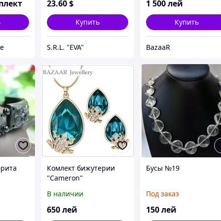
плект
23
.60
$
1 500
лей
ь
Купить
Купить
e
S.R.L. "EVA"
BazaaR
фрита
Комлект бижутерии
Бусы №19
"Cameron"
В наличии
Под заказ
650
лей
150
лей