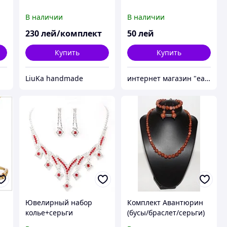
В наличии
В наличии
230
лей/комплект
50
лей
Купить
Купить
LiuKa handmade
интернет магазин "easy buy"
Ювелирный набор
Комплект Авантюрин
колье+серьги
(бусы/браслет/серьги)
№18