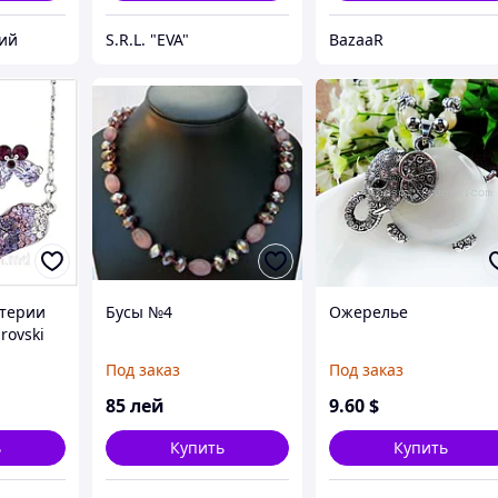
ий
S.R.L. "EVA"
BazaaR
утерии
Бусы №4
Ожерелье
rovski
Под заказ
Под заказ
85
лей
9
.60
$
ь
Купить
Купить