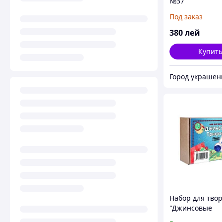
№37
Под заказ
380
лей
Купит
Город украшен
Набор для тво
"Джинсовые
украшения. Об