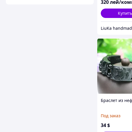
320
лей/ком
Купит
LiuKa handmad
Браслет из не
Под заказ
34
$