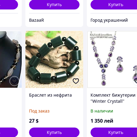
ь
Купить
Купить
BazaaR
Город украшений
Браслет из нефрита
Комплект бижутерии
"Winter Crystall"
Под заказ
В наличии
27
$
1 350
лей
ь
Купить
Купить