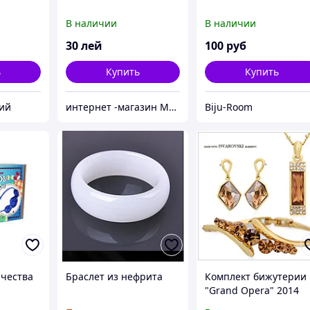
В наличии
В наличии
30
лей
100
руб
ь
Купить
Купить
ий
интернет -магазин Модняшка
Biju-Room
рчества
Браслет из нефрита
Комплект бижутерии
"Grand Opera" 2014
одок с