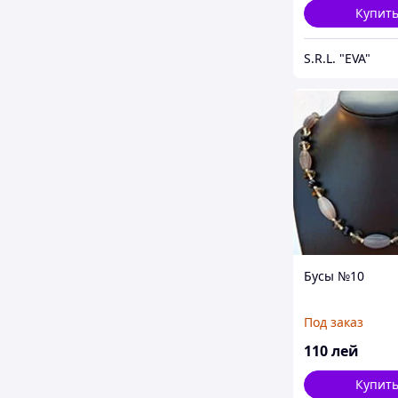
Купит
S.R.L. "EVA"
Бусы №10
Под заказ
110
лей
Купит