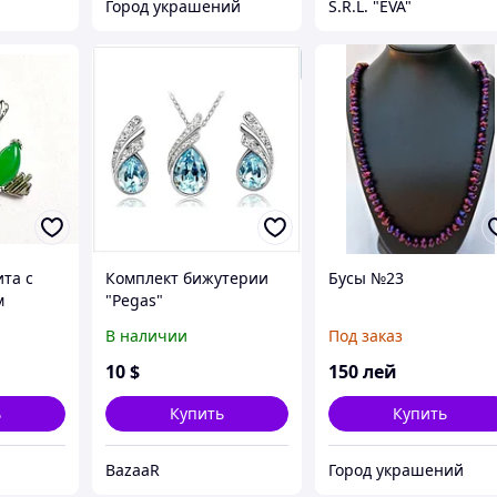
Город украшений
S.R.L. "EVA"
та с
Комплект бижутерии
Бусы №23
м
"Pegas"
В наличии
Под заказ
10
$
150
лей
ь
Купить
Купить
BazaaR
Город украшений