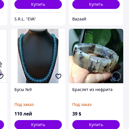
Купить
Купить
S.R.L. "EVA"
BazaaR
Бусы №9
Браслет из нефрита
Под заказ
Под заказ
110
лей
39
$
Купить
Купить