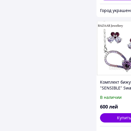
Город украшен
Комплект биж
"SENSIBLE" Swa
В наличии
600
лей
Купит