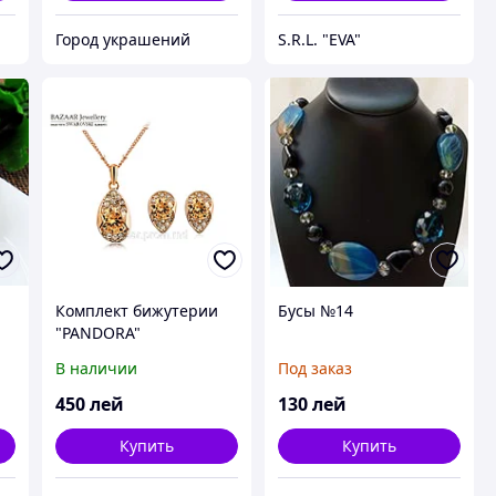
Город украшений
S.R.L. "EVA"
Комплект бижутерии
Бусы №14
"PANDORA"
В наличии
Под заказ
450
лей
130
лей
Купить
Купить