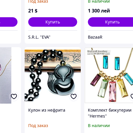
Под заказ
В наличии
21
$
1 300
лей
ь
Купить
Купить
S.R.L. "EVA"
BazaaR
Кулон из нефрита
Комплект бижутерии
"Hermes"
Под заказ
В наличии