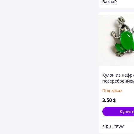
BazaaR
Кулон из нефри
посеребрение
Под заказ
3
.50
$
Купит
S.R.L. "EVA"