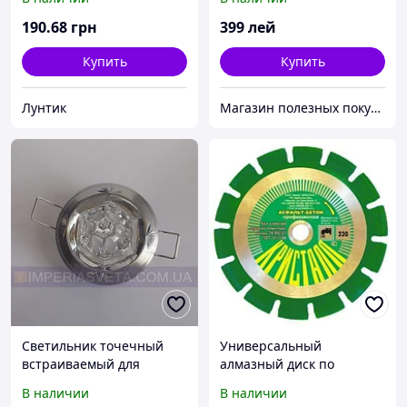
неоновый, светящийся
190
.68
грн
399
лей
Купить
Купить
Лунтик
Магазин полезных покупок "Goodbuy"
Светильник точечный
Универсальный
встраиваемый для
алмазный диск по
подвесного потолка
асфальту и бетону
В наличии
В наличии
FERON с кристаллом
Кристалл 450 мм (Брянск)