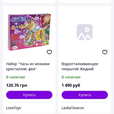
Набор "Часы из мозаики
Водоотталкивающее
кристаллов: феи"
покрытие Жидкий
Кристалл для авто
В наличии
В наличии
120
.76
грн
1 490
руб
Купить
Купить
LoveToys
LavkaTovarov