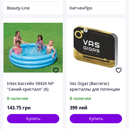
Beauty-Line
КитченПро
Intex Бассейн 58426 NP
Vas Gigas (Васгигас)
"Синий кристалл" (6)
кристаллы для потенции
размером 147х33см,
В наличии
В наличии
объёмом 324л, весом
1,43кг, от 3 лет
143
.75
грн
399
лей
Купить
Купить