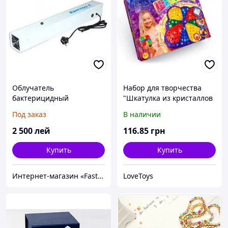
Облучатель
Набор для творчества
бактерицидный
"Шкатулка из кристаллов
КРИСТАЛЛ-2
своими руками", SHK-01-
Под заказ
В наличии
(рециркулятор)
03
2 500
лей
116
.85
грн
Купить
Купить
Интернет-магазин «FastShop»
LoveToys