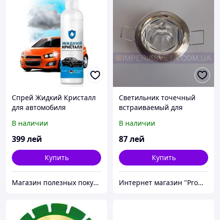
Спрей Жидкий Кристалл
Светильник точечный
для автомобиля
встраиваемый для
подвесного потолка
В наличии
В наличии
FERON с кристаллом
MMD-333143
399
лей
87
лей
Купить
Купить
Магазин полезных покупок "Goodbuy"
Интернет магазин "Promtovari"