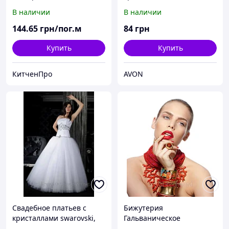
Ейвон
В наличии
В наличии
144
.65
грн/пог.м
84
грн
Купить
Купить
КитченПро
AVON
Свадебное платьев с
Бижутерия
кристаллами swarovski,
Гальваническое
платья свадебные,
покрытие золото,