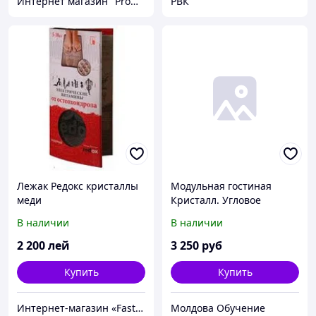
Интернет магазин "Promtovari"
РВК
Лежак Редокс кристаллы
Модульная гостиная
меди
Кристалл. Угловое
завершение 0.4 м
В наличии
В наличии
2 200
лей
3 250
руб
Купить
Купить
Интернет-магазин «FastShop»
Молдова Обучение