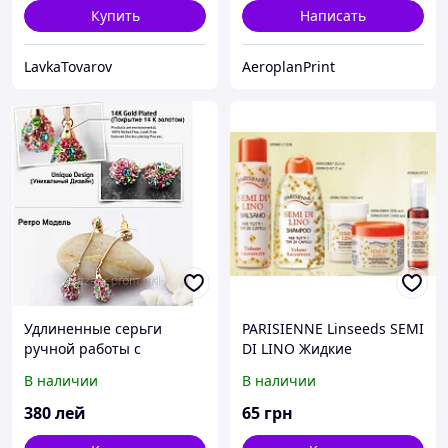
Купить
Написать
LavkaTovarov
AeroplanPrint
Удлиненные серьги
PARISIENNE Linseeds SEMI
ручной работы с
DI LINO Жидкие
кристаллами Swarovski
кристаллы
В наличии
В наличии
380
лей
65
грн