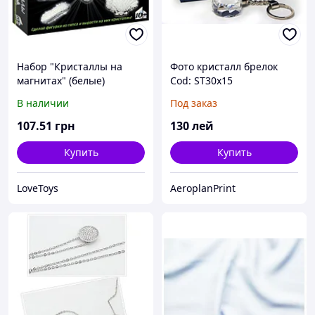
Набор "Кристаллы на
Фото кристалл брелок
магнитах" (белые)
Cod: ST30x15
В наличии
Под заказ
107
.51
грн
130
лей
Купить
Купить
LoveToys
AeroplanPrint