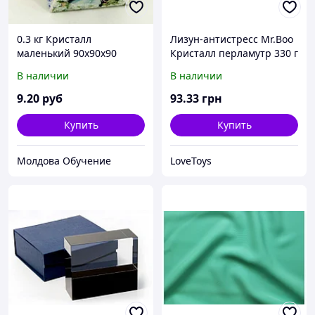
0.3 кг Кристалл
Лизун-антистресс Mr.Boo
маленький 90х90х90
Кристалл перламутр 330 г
Мелованный картон, УФ
+ Жуки 300 г
В наличии
В наличии
лак х90
9
.20
руб
93
.33
грн
Купить
Купить
Молдова Обучение
LoveToys