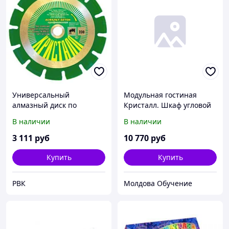
Универсальный
Модульная гостиная
алмазный диск по
Кристалл. Шкаф угловой
асфальту и бетону
ШРУ 0.8 м
В наличии
В наличии
Кристалл 230 мм (Брянск)
3 111
руб
10 770
руб
Купить
Купить
РВК
Молдова Обучение