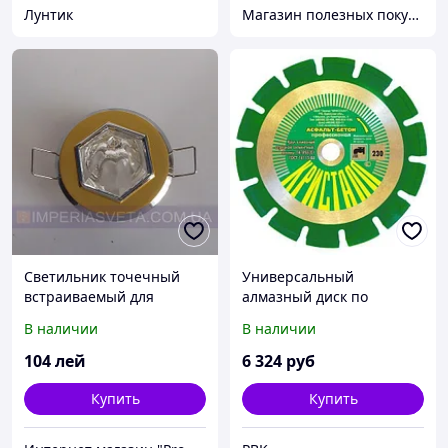
Лунтик
Магазин полезных покупок "Goodbuy"
Светильник точечный
Универсальный
встраиваемый для
алмазный диск по
подвесного потолка
асфальту и бетону
В наличии
В наличии
FERON с кристаллом
Кристалл 350 мм (Брянск)
MMD-315514
104
лей
6 324
руб
Купить
Купить