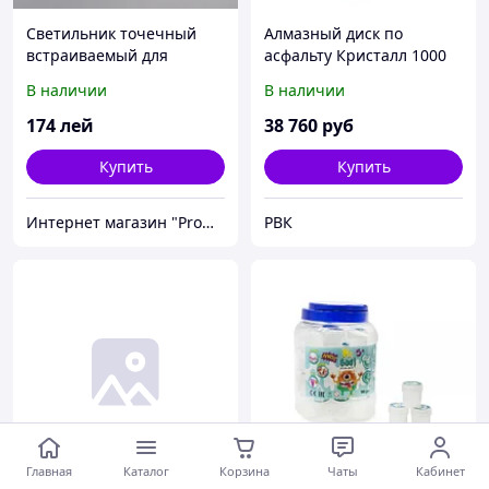
Светильник точечный
Алмазный диск по
встраиваемый для
асфальту Кристалл 1000
подвесного потолка
мм (Брянск)
В наличии
В наличии
FERON с кристаллом
MMD-316311
174
лей
38 760
руб
Купить
Купить
Интернет магазин "Promtovari"
РВК
Главная
Каталог
Корзина
Чаты
Кабинет