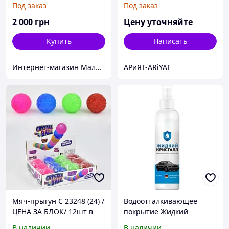
Под заказ
Под заказ
эксклюзивные платья
серебро, родий. Ручная
закрепка кристаллов.
2 000
грн
Цену уточняйте
Купить
Написать
Интернет-магазин Малыши-карандаши
АРиЯТ-ARiYAT
Мяч-прыгун С 23248 (24) /
Водоотталкивающее
ЦЕНА ЗА БЛОК/ 12шт в
покрытие Жидкий
блоке, d=7см, "КРИСТАЛЛ"
Кристалл для авто
В наличии
В наличии