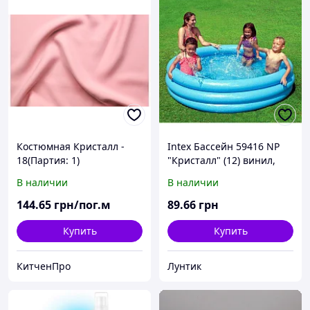
Костюмная Кристалл -
Intex Бассейн 59416 NP
18(Партия: 1)
"Кристалл" (12) винил,
размером 114х25см,
В наличии
В наличии
объёмом 160л, от 2 до 8
лет
144
.65
грн/пог.м
89
.66
грн
Купить
Купить
КитченПро
Лунтик