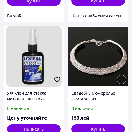
Купить
Купить
BazaaR
Центр снабжения салонов красоты DenIC
УФ-клей для стекла,
Свадебные ожерелье
металла, пластика,
,,Фигаро" из
кристаллов LOXEAL 30-20,
серебро(925К) и
В наличии
В наличии
50 мл.
кристаллами
Цену уточняйте
150
лей
Написать
Купить