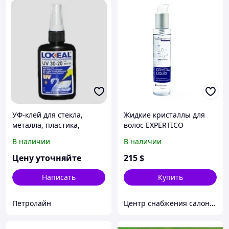
УФ-клей для стекла,
Жидкие кристаллы для
металла, пластика,
волос EXPERTICO
кристаллов LOXEAL 30-20,
В наличии
В наличии
250 мл.
Цену уточняйте
215
$
Написать
Купить
Петролайн
Центр снабжения салонов красоты DenIC