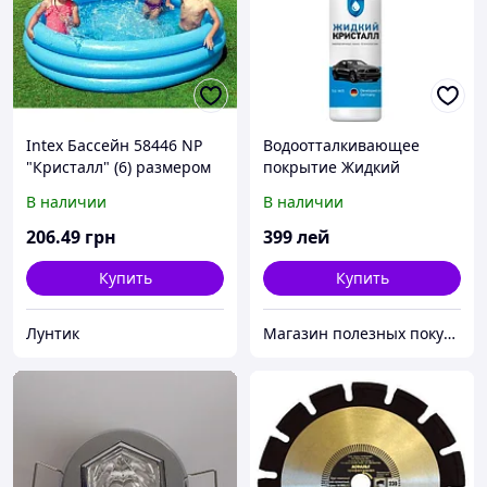
Intex Бассейн 58446 NP
Водоотталкивающее
"Кристалл" (6) размером
покрытие Жидкий
168х38см, объём: 581л,
Кристалл для авто
В наличии
В наличии
вес: 2,1кг, от 3 лет
206
.49
грн
399
лей
Купить
Купить
Лунтик
Магазин полезных покупок "Goodbuy"