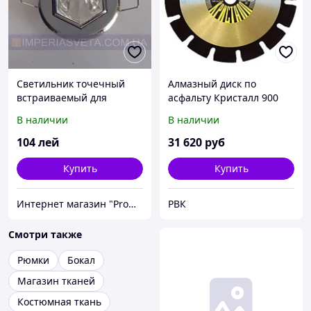
Светильник точечный
Алмазный диск по
встраиваемый для
асфальту Кристалл 900
подвесного потолка
мм (Брянск)
В наличии
В наличии
FERON с кристаллом
MMD-314464
104
лей
31 620
руб
Купить
Купить
Интернет магазин "Promtovari"
РВК
Смотри также
Рюмки
Бокал
Магазин тканей
Костюмная ткань