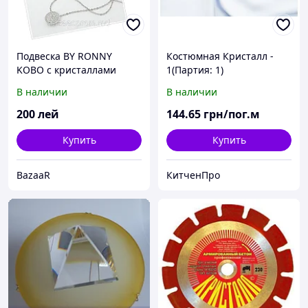
Подвеска BY RONNY
Костюмная Кристалл -
KOBO c кристаллами
1(Партия: 1)
Swarovski
В наличии
В наличии
200
лей
144
.65
грн/пог.м
Купить
Купить
BazaaR
КитченПро