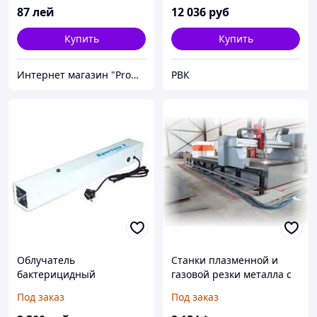
MMD-316145
87
лей
12 036
руб
Купить
Купить
Интернет магазин "Promtovari"
РВК
Облучатель
Cтанки плазменной и
бактерицидный
газовой резки металла с
КРИСТАЛЛ-2
ЧПУ«Кристалл». Резка под
Под заказ
Под заказ
(рециркулятор)
углом