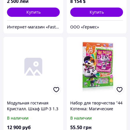
2 500
лей
8 154
$
Купить
Купить
Интернет-магазин «FastShop»
ООО «Гермес»
Модульная гостиная
Набор для творчества "44
Кристалл. Шкаф ШР-3 1.3
Котенка: Магические
м
кристаллы" (укр)
В наличии
В наличии
12 900
руб
55
.50
грн