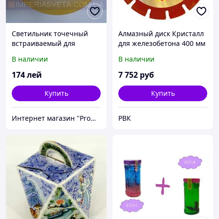
Светильник точечный
Алмазный диск Кристалл
встраиваемый для
для железобетона 400 мм
подвесного потолка
(Брянск)
В наличии
В наличии
FERON с кристаллом
MMD-316251
174
лей
7 752
руб
Купить
Купить
Интернет магазин "Promtovari"
РВК