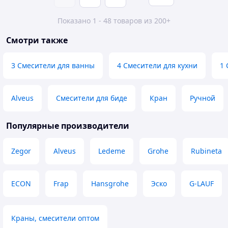
Показано 1 - 48 товаров из 200+
Смотри также
3 Смесители для ванны
4 Смесители для кухни
1 
Alveus
Смесители для биде
Кран
Ручной
Популярные производители
Zegor
Alveus
Ledeme
Grohe
Rubineta
ECON
Frap
Hansgrohe
Эско
G-LAUF
Краны, смесители оптом