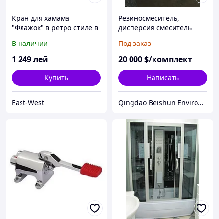
Кран для хамама
Резиносмеситель,
"Флажок" в ретро стиле в
дисперсия смеситель
цвете бронза
В наличии
Под заказ
1 249
лей
20 000
$/комплект
Купить
Написать
East-West
Qingdao Beishun Environmental Protection Technology Co.,Ltd