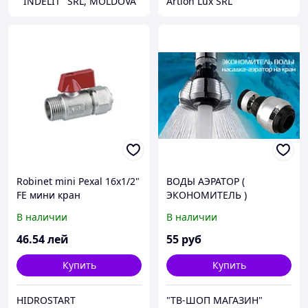
'' INDELIT'' SRL, MOLDOVA
Artion Lux SRL
Robinet mini Pexal 16x1/2"
ВОДЫ АЭРАТОР (
FE мини кран
ЭКОНОМИТЕЛЬ )
В наличии
В наличии
46
.54
лей
55
руб
Купить
Купить
HIDROSTART
"ТВ-ШОП МАГАЗИН"