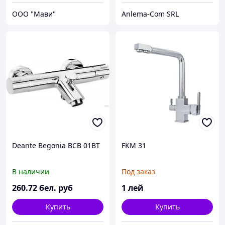
ООО "Мави"
Anlema-Com SRL
Deante Begonia BCB 01BT
FKM 31
В наличии
Под заказ
260
.72
бел. руб
1
лей
Купить
Купить