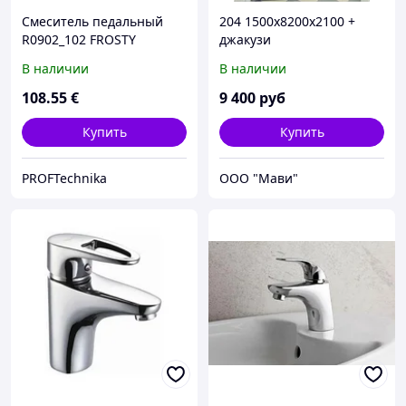
Смеситель педальный
204 1500x8200x2100 +
R0902_102 FROSTY
джакузи
В наличии
В наличии
108
.55
€
9 400
руб
Купить
Купить
PROFTechnika
ООО "Мави"