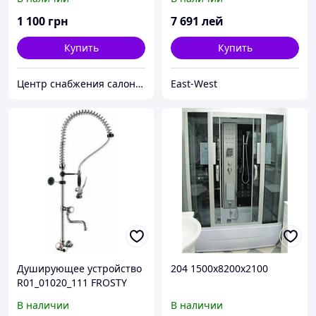
1 100
грн
7 691
лей
Купить
Купить
Центр снабжения салонов красоты DenIC
East-West
Душирующее устройство
204 1500x8200x2100
R01_01020_111 FROSTY
В наличии
В наличии