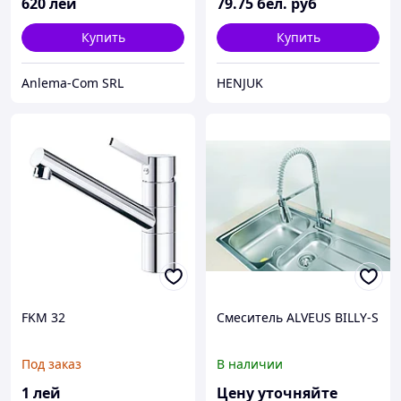
620
лей
79
.75
бел. руб
Купить
Купить
Anlema-Com SRL
HENJUK
FKM 32
Смеситель ALVEUS BILLY-S
Под заказ
В наличии
1
лей
Цену уточняйте