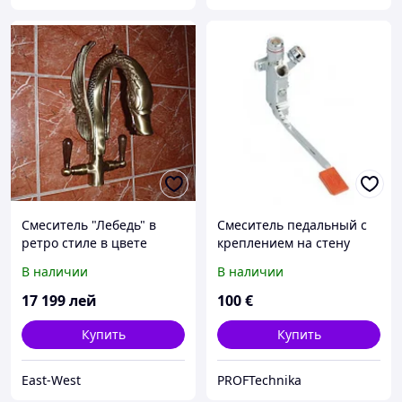
Смеситель "Лебедь" в
Смеситель педальный с
ретро стиле в цвете
креплением на стену
бронза
6S.6035.00.00 Klarco
В наличии
В наличии
17 199
лей
100
€
Купить
Купить
East-West
PROFTechnika