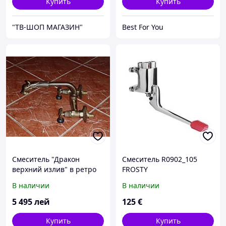
Купить
Купить
"ТВ-ШОП МАГАЗИН"
Best For You
Смеситель "Дракон
Смеситель R0902_105
верхний излив" в ретро
FROSTY
стиле в цвете бронза
В наличии
В наличии
5 495
лей
125
€
Купить
Купить