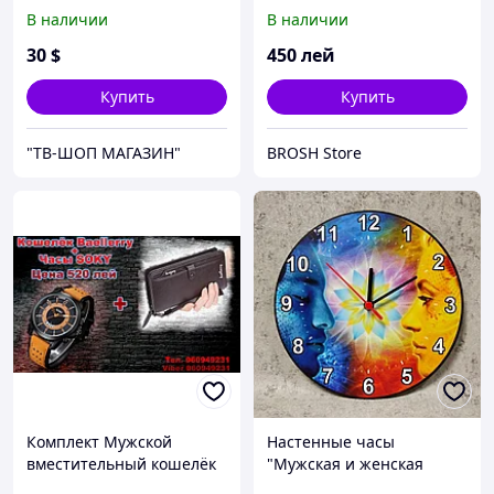
В наличии
В наличии
30
$
450
лей
Купить
Купить
"ТВ-ШОП МАГАЗИН"
BROSH Store
Комплект Мужской
Настенные часы
вместительный кошелёк
"Мужская и женская
Baellerry + часы SOKI
энергии". Круглые