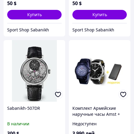
50
$
50
$
Купить
Купить
Sport Shop Sabanikh
Sport Shop Sabanikh
Sabanikh-507DR
Комплект Армейские
наручные часы Amst +
Портмоне Baellerry
В наличии
Недоступен
Business
300
$
3 990
лей