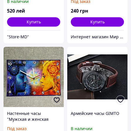
В наличии
Под заказ
520
лей
240
грн
Купить
Купить
"Store-MD"
Интернет магазин Мир стендов. Товары из Украины
Настенные часы
Армейские часы GIMTO
"Мужская и женская
энергии". Прямоугольные
Под заказ
В наличии