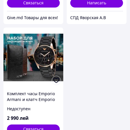
Связаться
Написать
Give.md Товары для всех!
СПД Яворская А.В
Комплект часы Emporio
Armani и клатч Emporio
Armani за 1990 руб
Недоступен
2 990
лей
Связаться