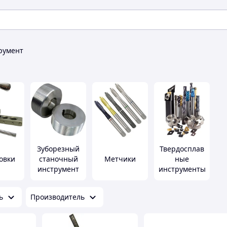
румент
Зуборезный
Твердосплав
овки
станочный
Метчики
ные
инструмент
инструменты
ь
Производитель