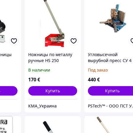
жницы
Ножницы по металлу
Угловысечной
ручные HS 250
вырубной пресс СУ 4 
вырубной штамп для
В наличии
Под заказ
кассет
170
€
440
€
ь
Купить
Купить
КМА_Украина
PSTech™ - ООО ПСТ Украина -