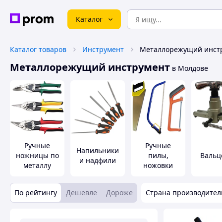
Каталог
Каталог товаров
Инструмент
Металлорежущий инст
Металлорежущий инструмент
в Молдове
Ручные
Ручные
Напильники
ножницы по
пилы,
Вальц
и надфили
металлу
ножовки
По рейтингу
Дешевле
Дороже
Страна производител