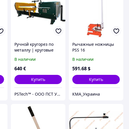
Ручной кругорез по
Рычажные ножницы
металлу | круговые
PSS 16
роликовые ножницы
В наличии
В наличии
для резки стали KS 10
PsTech, Украина
640
€
591
.68
$
Купить
Купить
PSTech™ - ООО ПСТ Украина - Гибочные станки | Станки по металлу | Станки по дереву
КМА_Украина