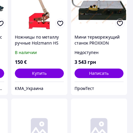
с
Ножницы по металлу
Мини терморежущий
ручные Holzmann HS
станок PROXXON
200
THERMOCUT230/E
В наличии
Недоступен
27080
150
€
3 543
грн
Купить
Написать
 Гибочные станки | Станки по металлу | Станки по дереву
КМА_Украина
ПромТест