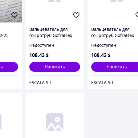
Вальцеватель для
Вальцеватель для
2-25
гофротруб GofraFlex
гофротруб GofraFlex
25В 1 1/4"
32В 1 1/2"
Недоступен
Недоступен
108
.43
$
108
.43
$
ть
Написать
Написать
ESCALA Srl.
ESCALA Srl.