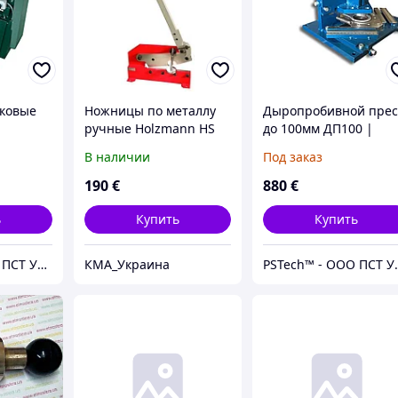
ковые
Ножницы по металлу
Дыропробивной прес
ручные Holzmann HS
до 100мм ДП100 |
ческие |
300
Пробивной пресс
В наличии
Под заказ
таллу
sTech,
190
€
880
€
ь
Купить
Купить
PSTech™ - ООО ПСТ Украина - Гибочные станки | Станки по металлу | Станки по дереву
КМА_Украина
PSTech™ - ООО ПСТ Украина -