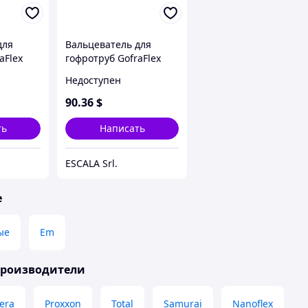
для
Вальцеватель для
aFlex
гофротруб GofraFlex
20В 1"
Недоступен
90
.36
$
ть
Написать
ESCALA Srl.
е
ые
Em
производители
era
Proxxon
Total
Samurai
Nanoflex