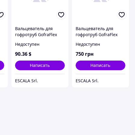
Вальцеватель для
Вальцеватель для
гофротруб GofraFlex
гофротруб GofraFlex
18В 3/4"
18В 3/4"
Недоступен
Недоступен
90
.36
$
750
грн
Написать
Написать
ESCALA Srl.
ESCALA Srl.