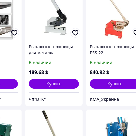
Рычажные ножницы
Рычажные ножницы
для металла
PSS 22
В наличии
В наличии
189
.68
$
840
.92
$
ь
Купить
Купить
"
чп"ВТК"
КМА_Украина