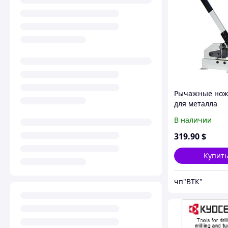
Рычажные но
для металла
В наличии
319
.90
$
Купит
чп"ВТК"