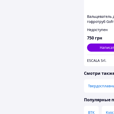
Вальцеватель 
гофротруб Gofr
13В 1/2"
Недоступен
750
грн
Написа
ESCALA Srl.
Смотри такж
Твердосплавн
Популярные 
ВТК
Kyoc