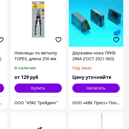
Ножницы по металлу
Державка ножа ПРИБ
|
TOPEX, длина 250 мм
286А (ГОСТ 2021-003)
В наличии
Под заказ
от
129
руб
Цену уточняйте
Купить
Написать
 Гибочные станки | Станки по металлу | Станки по дереву
ООО "КРАС Трейдинг"
ООО «АВК Пресс» Полтавский завод порошковой металлургии