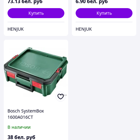
73
.13
бел. руб
6
.90
бел. руб
Купить
Купить
HENJUK
HENJUK
Bosch SystemBox
1600A016CT
В наличии
38
бел. руб