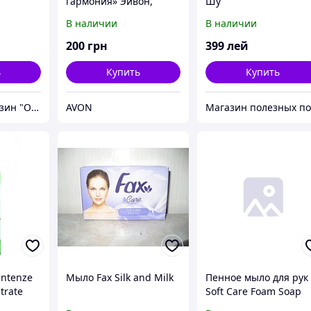
гармония» Эйвон,
Шу
Ейвон, Avon, 47092
В наличии
В наличии
200
грн
399
лей
ь
Купить
Купить
Интернет-магазин "Oriflame"
AVON
Intenze
Мыло Fax Silk and Milk
Пенное мыло для рук
trate
Soft Care Foam Soap
4 Oz)