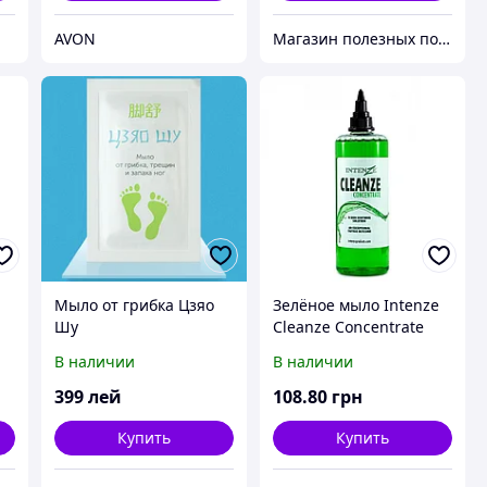
AVON
Магазин полезных покупок "Goodbuy"
й
Мыло от грибка Цзяо
Зелёное мыло Intenze
Шу
Cleanze Concentrate
Объем 30 мл (1 Oz)
В наличии
В наличии
399
лей
108
.80
грн
Купить
Купить