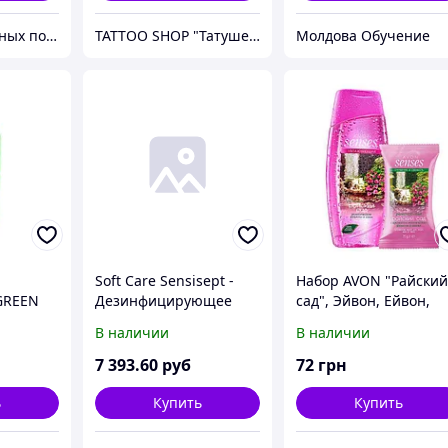
Магазин полезных покупок "Goodbuy"
TATTOO SHOP "Татушечка" Молдова
Молдова Обучение
Soft Care Sensisept -
Набор AVON "Райски
"GREEN
Дезинфицирующее
сад", Эйвон, Ейвон,
 Объем
крем-мыло для рук
Avon, 93116
В наличии
В наличии
7 393
.60
руб
72
грн
ь
Купить
Купить