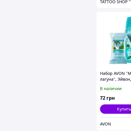
Набор AVON "
лагуна", Эйвон
AVON, 86842
В наличии
72
грн
Купит
AVON