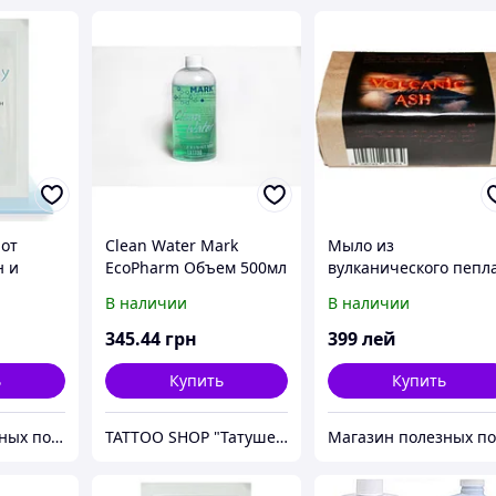
от
Clean Water Mark
Мыло из
н и
EcoPharm Объем 500мл
вулканического пепл
от прыщей
В наличии
В наличии
345
.44
грн
399
лей
ь
Купить
Купить
Магазин полезных покупок "Goodbuy"
TATTOO SHOP "Татушечка" Молдова