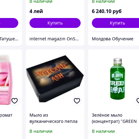
В наличии
В наличии
4
лей
6 240
.10
руб
ь
Купить
Купить
TATTOO SHOP "Татушечка" Молдова
internet magazin OnShop
Молдова Обучение
ромат
Мыло из
Зелёное мыло
вулканического пепла
(концентрат) "GREEN
SOAP" Dr.Gritz Объем
В наличии
В наличии
100мл