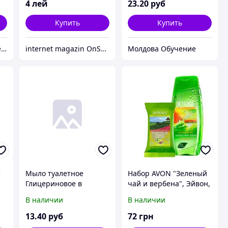
4
лей
23
.20
руб
Купить
Купить
TATTOO SHOP "Татушечка" Молдова
internet magazin OnShop
Молдова Обучение
e
Мыло туалетное
Набор AVON "Зеленый
Глицериновое в
чай и вербена", Эйвон,
упаковке 90г
Ейвон, AVON
В наличии
В наличии
13
.40
руб
72
грн