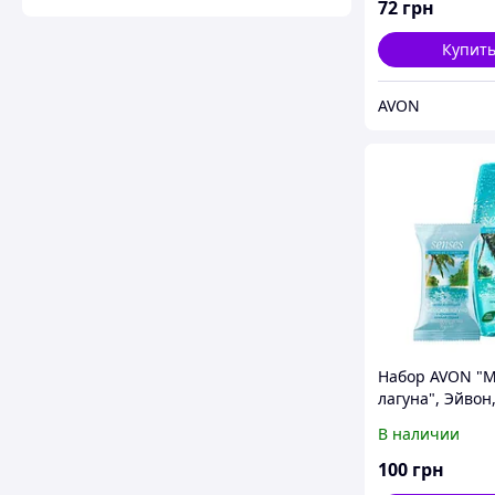
72
грн
Купит
AVON
Набор AVON "
лагуна", Эйвон
AVON, 86842
В наличии
100
грн