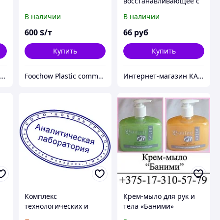
восстанавливающее с
экстрактом женьшеня
В наличии
В наличии
600
$/т
66
руб
Купить
Купить
Магазин полезных покупок "Goodbuy"
Foochow Plastic commodity Co, Ltd
Интернет-магазин КАМЕЛИЯ
Комплекс
Крем-мыло для рук и
технологических и
тела «Баними»
консалтинговых
«Ухаживающее»,