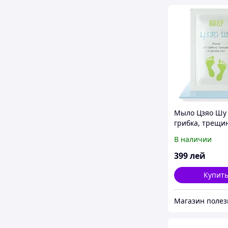
Мыло Цзяо Шу 
грибка, трещи
запаха ног
В наличии
399
лей
Купит