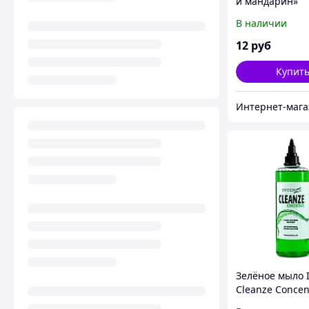
и мандарин»
В наличии
12
руб
Купит
Зелёное мыло 
Cleanze Concen
Объем 120 мл (