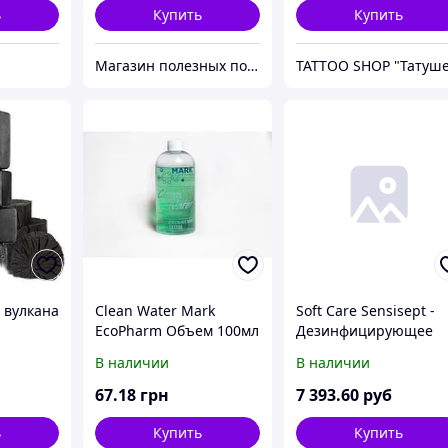
ь
Купить
Купить
Магазин полезных покупок "Goodbuy"
 вулкана
Clean Water Mark
Soft Care Sensisept -
EcoPharm Объем 100мл
Дезинфицирующее
крем-мыло для рук
В наличии
В наличии
67
.18
грн
7 393
.60
руб
ь
Купить
Купить