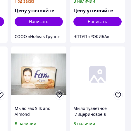
Под заказ
В наличии
мероприятий
«Увлажняющее» по
ценам производителя
Цену уточняйте
Цену уточняйте
Написать
Написать
СООО «Нобель Групп»
ЧПТУП «РОКИБА»
Мыло Fax Silk and
Мыло туалетное
Almond
Глицериновое в
упаковке 90гр КРАТНО
В наличии
В наличии
90 ШТУК