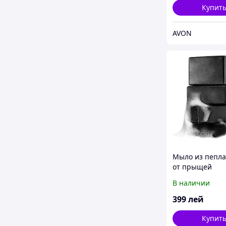
Купит
AVON
Мыло из пепла
от прыщей
В наличии
399
лей
Купит