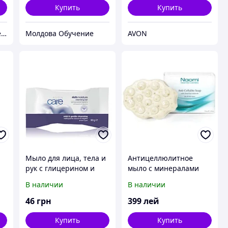
Купить
Купить
TATTOO SHOP "Татушечка" Молдова
Молдова Обучение
AVON
Мыло для лица, тела и
Антицеллюлитное
рук с глицерином и
мыло с минералами
витамином Е
Мертвого моря Naomi,
В наличии
В наличии
«Увлажнение» Avon,
150г
Эйвон, Ейвон, 90 г
46
грн
399
лей
Купить
Купить