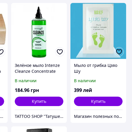
Зелёное мыло Intenze
Мыло от грибка Цзяо
а
Cleanze Concentrate
Шу
Объем 60 мл(2Oz)
В наличии
В наличии
184
.96
грн
399
лей
Купить
Купить
Магазин полезных покупок "Goodbuy"
TATTOO SHOP "Татушечка" Молдова
Магазин полезных покупок "Goodbuy"