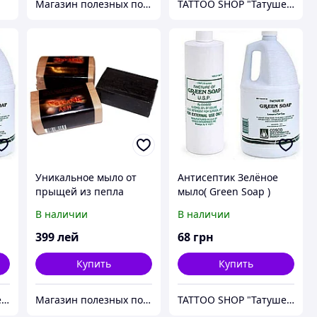
Магазин полезных покупок "Goodbuy"
TATTOO SHOP "Татушечка" Молдова
Уникальное мыло от
Антисептик Зелёное
прыщей из пепла
мыло( Green Soap )
вулкана
Объем 30 мл (1 Oz)
В наличии
В наличии
399
лей
68
грн
Купить
Купить
TATTOO SHOP "Татушечка" Молдова
Магазин полезных покупок "Goodbuy"
TATTOO SHOP "Татушечка" Молдова