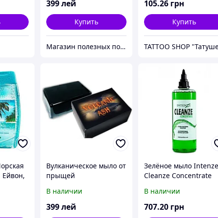
399
лей
105
.26
грн
ь
Купить
Купить
Магазин полезных покупок "Goodbuy"
Морская
Вулканическое мыло от
Зелёное мыло Intenz
, Ейвон,
прыщей
Cleanze Concentrate
Объем 340 мл(12Oz)
В наличии
В наличии
399
лей
707
.20
грн