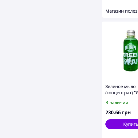
Зелёное мыло
(концентрат) 
SOAP" Dr.Gritz
В наличии
250мл
230
.66
грн
Купит