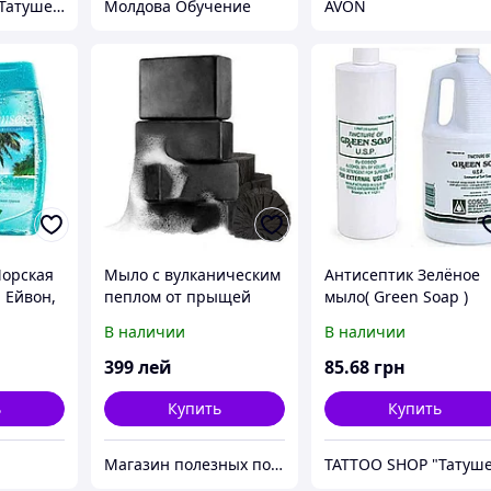
TATTOO SHOP "Татушечка" Молдова
Молдова Обучение
AVON
Морская
Мыло с вулканическим
Антисептик Зелёное
, Ейвон,
пеплом от прыщей
мыло( Green Soap )
Объем 60 мл(2Oz)
В наличии
В наличии
399
лей
85
.68
грн
ь
Купить
Купить
Магазин полезных покупок "Goodbuy"