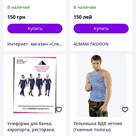
В наличии
В наличии
150
грн
150
лей
Купить
Купить
Интернет- магазин «Спецоффка»
ALMAM FASHION
Униформа для банка,
Тельняшка ВДВ летняя
аэропорта, ресторана,
(тканные полосы)
отеля, клуба