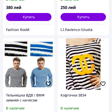
380
лей
250
лей
Купить
Купить
Fashion RooM
I.I.Pavlenco-Silueta
Тельняшка ВДВ / ВМФ
Кофточка-3834
зимняя с начёсом
В наличии
В наличии