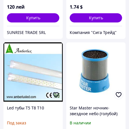
120
лей
1
.74
$
Купить
Купить
SUNRISE TRADE SRL
Компания "Сига Трейд"
Led тубы T5 T8 T10
Star Master ночник-
звездное небо (голубой)
Под заказ
В наличии