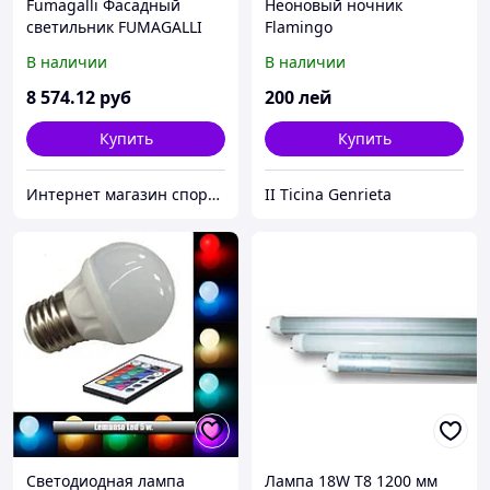
Fumagalli Фасадный
Неоновый ночник
светильник FUMAGALLI
Flamingo
MINITOMMY 2L.
В наличии
В наличии
3M1.000.000.AXU2L
8 574
.12
руб
200
лей
Купить
Купить
Интернет магазин спортивной одежды
II Ticina Genrieta
Светодиодная лампа
Лампа 18W Т8 1200 мм