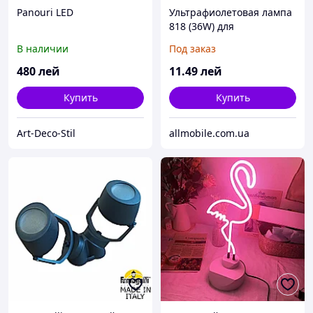
Panouri LED
Ультрафиолетовая лампа
818 (36W) для
затвердения клея при
В наличии
Под заказ
склеивании дисплея с
сенсором*
480
лей
11
.49
лей
Купить
Купить
Art-Deco-Stil
allmobile.com.ua