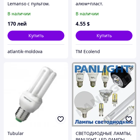
Lemanso с пультом.
алюм+пласт.
светодиодная Ecolend
В наличии
В наличии
170
лей
4
.55
$
Купить
Купить
atlantik-moldova
TM Ecolend
Tubular
СВЕТОДИОДНЫЕ ЛАМПЫ,
PANLIGHT, LED ЛАМПЫ,