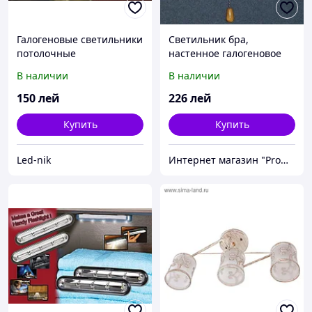
Галогеновые светильники
Светильник бра,
потолочные
настенное галогеновое
IMPERIA одноламповое
В наличии
В наличии
MMD-343212
150
лей
226
лей
Купить
Купить
Led-nik
Интернет магазин "Promtovari"