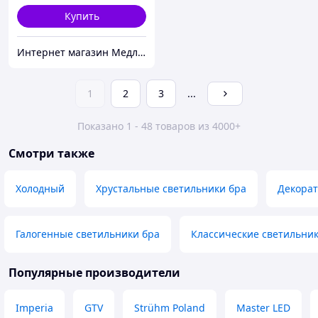
Купить
Интернет магазин Медлайф
1
2
3
...
Показано 1 - 48 товаров из 4000+
Смотри также
Холодный
Хрустальные светильники бра
Декорат
Галогенные светильники бра
Классические светильни
Популярные производители
Imperia
GTV
Strühm Poland
Master LED