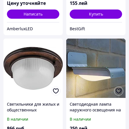
Цену уточняйте
155
лей
Написать
Купить
AmberluxLED
BestGift
Светильники для жилых и
Светодиодная лампа
общественных
наружного освещения на
помещений Apeyron НБО
солнечной батарее с
В наличии
В наличии
03-60-021
датчиком движения
866
руб
250
лей