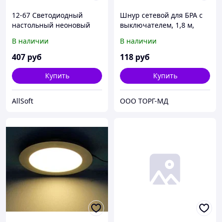
12-67 Светодиодный
Шнур сетевой для БРА с
настольный неоновый
выключателем, 1,8 м,
светильник "Кактус", 3Вт,
ЧЕРНЫЙ
В наличии
В наличии
питание 3*АА, цвет
свечения зеленый
407
руб
118
руб
Купить
Купить
AllSoft
ООО ТОРГ-МД