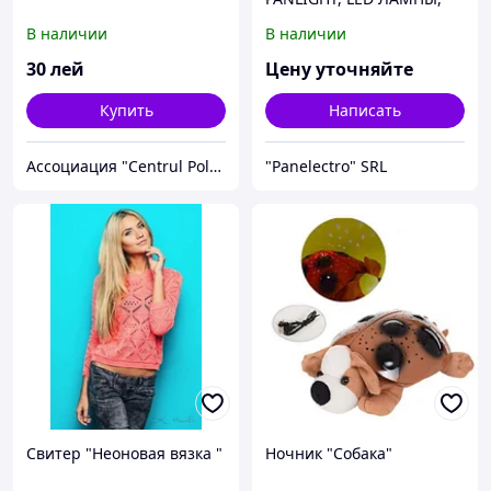
СВЕТОДИОДНОЕ
В наличии
В наличии
ОСВЕЩЕНИЕ В МОЛДОВЕ,
FILAMENT LED
30
лей
Цену уточняйте
Купить
Написать
Ассоциация "Centrul Polonez"
"Panelectro" SRL
Свитер "Неоновая вязка "
Ночник "Собака"