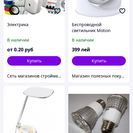
Электрика
Беспроводной
светильник Motion
Activated Cordless Light
В наличии
В наличии
от
0
.20
руб
399
лей
Купить
Купить
Сеть магазинов стройматериалов и сантехники ЛЮРСАН
Магазин полезных покупок "Goodbuy"