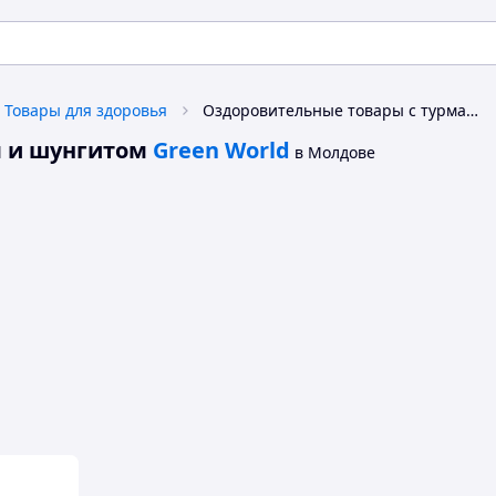
Товары для здоровья
Оздоровительные товары с турмалином и шунгитом Green World
 и шунгитом
Green World
в Молдове