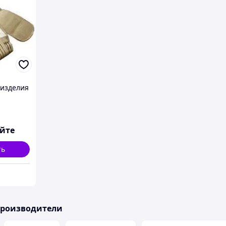
изделия
яйте
ть
производители