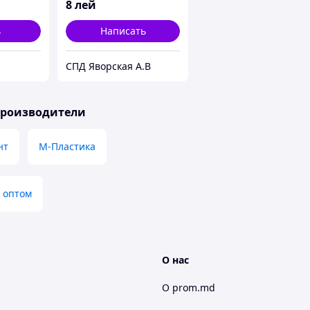
8
лей
ь
Написать
СПД Яворская А.В
производители
нт
М-Пластика
 оптом
О нас
О prom.md