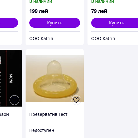
В наличии
В наличии
199
лей
79
лей
ь
Купить
Купить
OOO Katrin
OOO Katrin
раон
Презерватив Тест
Недоступен