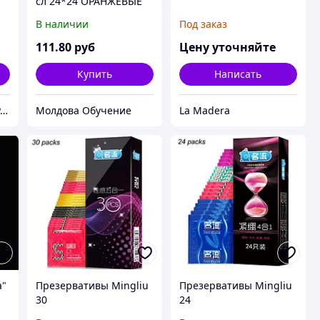
сл 24*24 ОРАНЖЕВЫЕ
BigPack (400листов/уп)
В наличии
Под заказ
(10уп/9уп/15уп/кор)
111
.80
руб
Цену уточняйте
Купить
Написать
Магазин «КНИЖНАЯ РАДУГА»
Молдова Обучение
La Madera
а"
Презервативы Mingliu
Презервативы Mingliu
30
24