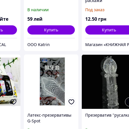
раскажи
В наличии
Под заказ
яйте
59
лей
12
.50
грн
ть
Купить
Купить
CAL
OOO Katrin
Латекс-презервативы
Презерватив "русалк
G-Spot