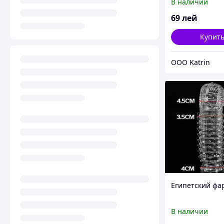
В наличии
69
лей
Купит
OOO Katrin
Египетский фа
В наличии