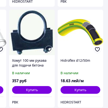
HIDROSTART
РВК
Хомут 100 мм рукава
Hidroflex d12/50m
для подачи бетона
В наличии
В наличии
357
руб
18
.63
лей/м
Купить
Купить
РВК
HIDROSTART