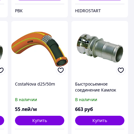
РВК
HIDROSTART
CostaNova d25/50m
Быстросьемное
соединение Камлок
тип Е 38
В наличии
В наличии
55
лей/м
663
руб
Купить
Купить