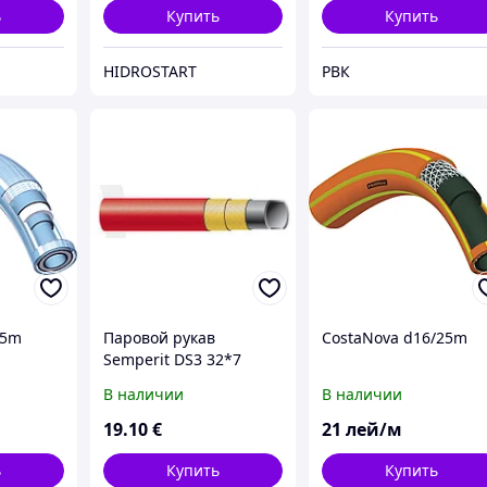
ь
Купить
Купить
HIDROSTART
РВК
25m
Паровой рукав
CostaNova d16/25m
Semperit DS3 32*7
В наличии
В наличии
19
.10
€
21
лей/м
ь
Купить
Купить