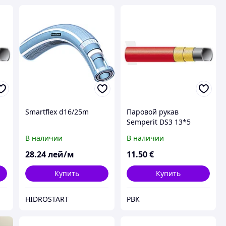
Smartflex d16/25m
Паровой рукав
Semperit DS3 13*5
В наличии
В наличии
28
.24
лей/м
11
.50
€
Купить
Купить
HIDROSTART
РВК