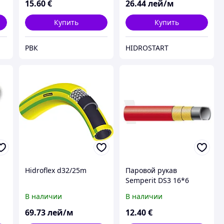
15
.60
€
26
.44
лей/м
Купить
Купить
РВК
HIDROSTART
Hidroflex d32/25m
Паровой рукав
Semperit DS3 16*6
В наличии
В наличии
69
.73
лей/м
12
.40
€