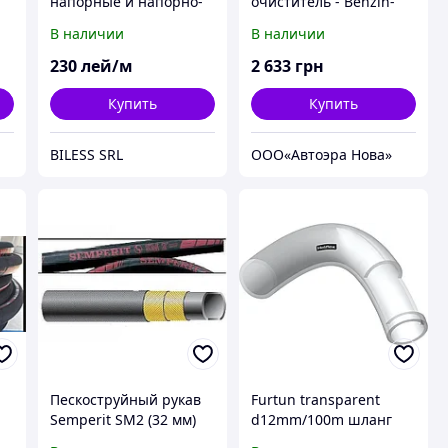
напорные и напорно-
очиститель - Benzin-
всасывающие
System-Intensiv-
В наличии
В наличии
Reiniger 5 л.
230
лей/м
2 633
грн
Купить
Купить
BILESS SRL
ООО«Автоэра Нова»
Пескоструйный рукав
Furtun transparent
р
Semperit SM2 (32 мм)
d12mm/100m шланг
промышленный