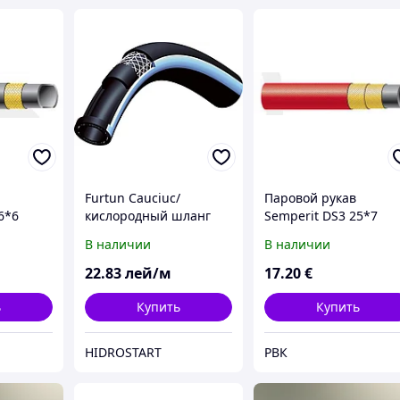
Furtun Cauciuc/
Паровой рукав
6*6
кислородный шланг
Semperit DS3 25*7
d6/100m
В наличии
В наличии
22
.83
лей/м
17
.20
€
ь
Купить
Купить
HIDROSTART
РВК