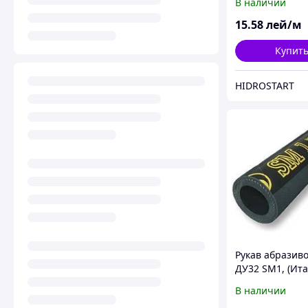
В наличии
15
.58
лей/м
Купит
HIDROSTART
Рукав абразив
ДУ32 SM1, (Ита
20м. с БРС)
В наличии