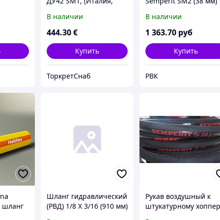
ДУ42 SM1, (Италия,
Semperit SM2 (38 мм)
20м. с БРС)
промышленный
В наличии
В наличии
444
.30
€
1 363
.70
руб
ь
Купить
Купить
ТоркретСнаб
РВК
ina
Шланг гидравлический
Рукав воздушный к
 шланг
(РВД) 1/8 X 3/16 (910 мм)
штукатурному хоппе
системы смазки, JD
ковшу "Торнадо"