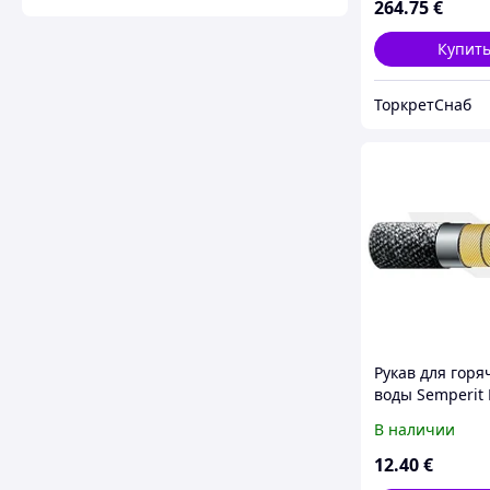
264
.75
€
Купит
ТоркретСнаб
Рукав для горя
воды Semperit
(40,0*7,0)
В наличии
12
.40
€