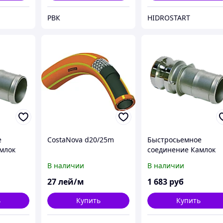
РВК
HIDROSTART
е
CostaNova d20/25m
Быстросьемное
млок
соединение Камлок
тип Е 100
В наличии
В наличии
27
лей/м
1 683
руб
ь
Купить
Купить