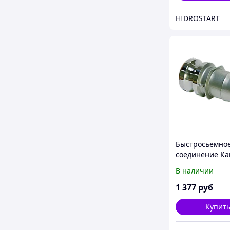
HIDROSTART
Быстросьемно
соединение Ка
тип Е 75
В наличии
1 377
руб
Купит