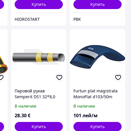
Купить
Купить
HIDROSTART
РВК
Паровой рукав
Furtun plat magistrala
Semperit DS1 32*8,0
MonoFlat d103/50m
В наличии
В наличии
28
.30
€
101
лей/м
Купить
Купить