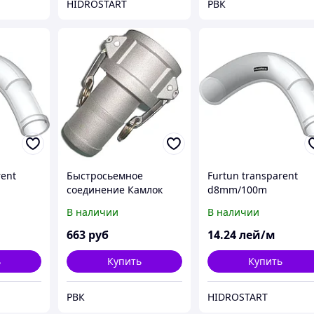
HIDROSTART
РВК
rent
Быстросьемное
Furtun transparent
соединение Камлок
d8mm/100m
тип C 38
В наличии
В наличии
663
руб
14
.24
лей/м
ь
Купить
Купить
РВК
HIDROSTART