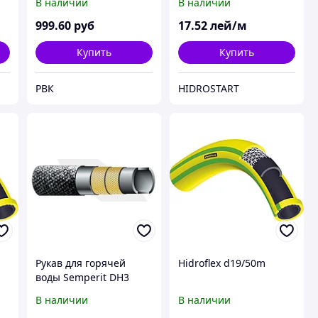
В наличии
В наличии
999
.60
руб
17
.52
лей/м
Купить
Купить
РВК
HIDROSTART
Рукав для горячей
Hidroflex d19/50m
воды Semperit DH3
(19,0*8.5)
В наличии
В наличии