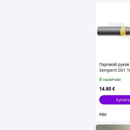
Паровой рукав
Semperit DS1 1
В наличии
14
.80
€
Купит
РВК