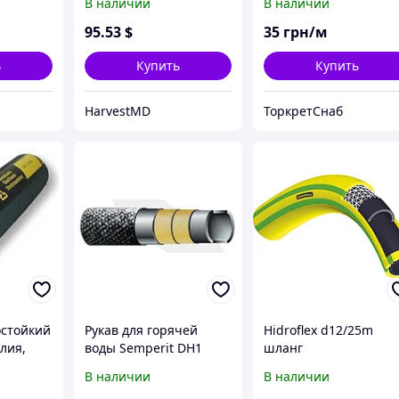
В наличии
В наличии
95
.53
$
35
грн/м
ь
Купить
Купить
HarvestMD
ТоркретСнаб
остойкий
Рукав для горячей
Hidroflex d12/25m
лия,
воды Semperit DH1
шланг
(13,0*5.5)
В наличии
В наличии