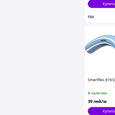
Купит
РВК
Smartflex d19/
В наличии
39
лей/м
Купит