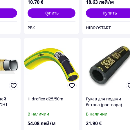
10
.70
€
18
.63
лей/м
ь
Купить
Купить
РВК
HIDROSTART
чей
Hidroflex d25/50m
Рукав для подачи
 DH1
бетона (раствора)
Semperit SM 40 (65 X
В наличии
В наличии
9,0 мм)
промышленный
54
.08
лей/м
21
.90
€